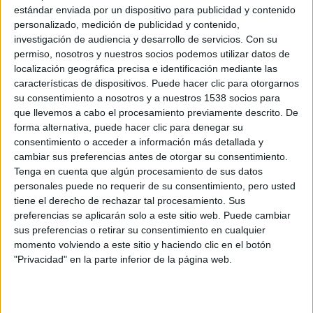
estándar enviada por un dispositivo para publicidad y contenido
personalizado, medición de publicidad y contenido,
investigación de audiencia y desarrollo de servicios.
Con su
permiso, nosotros y nuestros socios podemos utilizar datos de
localización geográfica precisa e identificación mediante las
características de dispositivos. Puede hacer clic para otorgarnos
Universal Studios Home Entertainment
ha hecho oficial
su consentimiento a nosotros y a nuestros 1538 socios para
que llevemos a cabo el procesamiento previamente descrito. De
que están desarrollando la tercera entrega de
El Rey
forma alternativa, puede hacer clic para denegar su
Escorpión
,
The Scorpion King 3
, y que ya se encuentran
consentimiento o acceder a información más detallada y
rodando en Tailandia.
cambiar sus preferencias antes de otorgar su consentimiento.
Tenga en cuenta que algún procesamiento de sus datos
personales puede no requerir de su consentimiento, pero usted
The Scorpion King 3
está dirigida por
Roel Reine
(
Death
tiene el derecho de rechazar tal procesamiento. Sus
Race 2
), y cuenta en su reparto con
Ron Perlman
preferencias se aplicarán solo a este sitio web. Puede cambiar
(
Hellboy
),
Victor Webster
y
Billy Zane
, además de las
sus preferencias o retirar su consentimiento en cualquier
estrellas de la lucha libre (UFC)
Kimbo Slice
como Zulu
momento volviendo a este sitio y haciendo clic en el botón
"Privacidad" en la parte inferior de la página web.
Kondo,
Bostin Christopher
como Olaf, el compañero de
armas de Mathayus, el campeón de la WWE
Dave Bautista
como Agromael,
Selina Lo
como Tsukai,
Krystal Vee
como