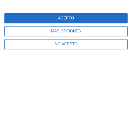
Artículo anterior
Artículo siguiente
Estrenos de la semana: 3 de
Darren Aronofsky sigue
Diciembre de 2010
interesado en rodar
ACEPTO
‘RoboCop’
MÁS OPCIONES
NO ACEPTO
David Pérez "Davicine"
https://noescinetodoloquereluce.com
Informático de profesión, cinéfilo de afición. Bloguero,
tuitero y todo lo que me permita comunicarme. En mis ratos
libres escribo en esta web, y me dejo ver en CyLTv. Me
podéis seguir también en twitter e IG: @davicine79.