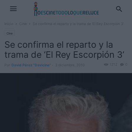
Inicio
Cine
Se confirma el reparto y la trama de ‘El Rey Escorpión 3’
Cine
Se confirma el reparto y la
trama de ‘El Rey Escorpión 3’
1212
0
Por
David Pérez "Davicine"
-
3 diciembre, 2010