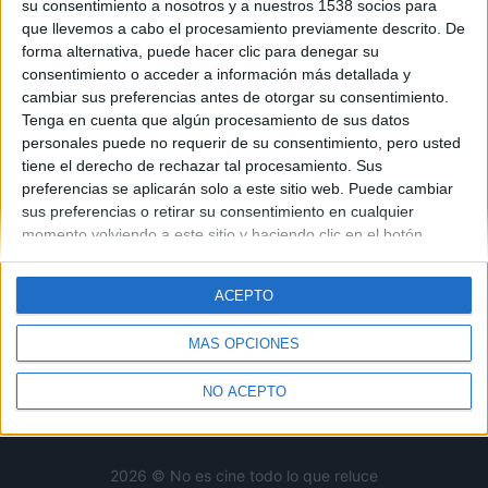
su consentimiento a nosotros y a nuestros 1538 socios para
que llevemos a cabo el procesamiento previamente descrito. De
No es cine todo lo que reluce
es una web dedicada a la
forma alternativa, puede hacer clic para denegar su
crítica y actualidad tanto de cine como de series, sin
consentimiento o acceder a información más detallada y
olvidarse del formato físico, festivales, entrevistas,
cambiar sus preferencias antes de otorgar su consentimiento.
concursos...
Tenga en cuenta que algún procesamiento de sus datos
personales puede no requerir de su consentimiento, pero usted
Desde 2008 viviendo la pasión por el séptimo arte.
tiene el derecho de rechazar tal procesamiento. Sus
preferencias se aplicarán solo a este sitio web. Puede cambiar
sus preferencias o retirar su consentimiento en cualquier
SÍGUENOS
momento volviendo a este sitio y haciendo clic en el botón
"Privacidad" en la parte inferior de la página web.
ACEPTO
MÁS OPCIONES
Crítica
Cine
TV
Teatro
Formato Físico
Festivales
NO ACEPTO
Contacto
2026 © No es cine todo lo que reluce