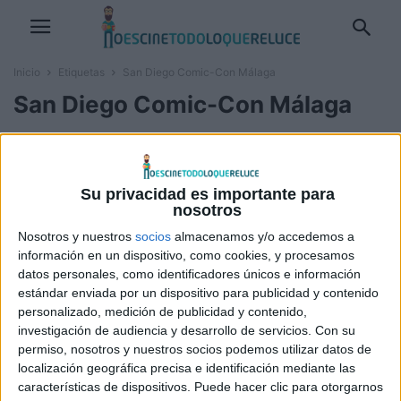
Inicio
Etiquetas
San Diego Comic-Con Málaga
San Diego Comic-Con Málaga
San Diego Comic-Con Málaga
reúne a Elijah Wood y Sean Astin
David Pérez "Davicine"
-
14 mayo, 2026
Su privacidad es importante para
nosotros
Nosotros y nuestros
socios
almacenamos y/o accedemos a
información en un dispositivo, como cookies, y procesamos
datos personales, como identificadores únicos e información
estándar enviada por un dispositivo para publicidad y contenido
personalizado, medición de publicidad y contenido,
investigación de audiencia y desarrollo de servicios.
Con su
permiso, nosotros y nuestros socios podemos utilizar datos de
localización geográfica precisa e identificación mediante las
características de dispositivos. Puede hacer clic para otorgarnos
SOBRE NOSOTROS