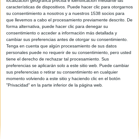
localización geográfica precisa e identificación mediante las
características de dispositivos. Puede hacer clic para otorgarnos
su consentimiento a nosotros y a nuestros 1538 socios para
Mike y Dave buscan rollo serio
que llevemos a cabo el procesamiento previamente descrito. De
David Pérez "Davicine"
-
forma alternativa, puede hacer clic para denegar su
29 octubre, 2016
consentimiento o acceder a información más detallada y
cambiar sus preferencias antes de otorgar su consentimiento.
Tenga en cuenta que algún procesamiento de sus datos
personales puede no requerir de su consentimiento, pero usted
tiene el derecho de rechazar tal procesamiento. Sus
preferencias se aplicarán solo a este sitio web. Puede cambiar
sus preferencias o retirar su consentimiento en cualquier
momento volviendo a este sitio y haciendo clic en el botón
"Privacidad" en la parte inferior de la página web.
SOBRE NOSOTROS
No es cine todo lo que reluce
es una web dedicada a la
crítica y actualidad tanto de cine como de series, sin
olvidarse del formato físico, festivales, entrevistas,