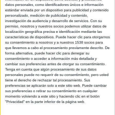
datos personales, como identificadores únicos e información
casi el 100% de la visión cuando tenía tan solo 26 años, y
estándar enviada por un dispositivo para publicidad y contenido
encarna a Roman Mertens, este nuevo miembro del
personalizado, medición de publicidad y contenido,
cuerpo policial que luchará por demostrar su valía ante sus
investigación de audiencia y desarrollo de servicios.
Con su
compañeros de trabajo, los inspectores Nico, Suus, Tess y
permiso, nosotros y nuestros socios podemos utilizar datos de
Safi.
localización geográfica precisa e identificación mediante las
características de dispositivos. Puede hacer clic para otorgarnos
su consentimiento a nosotros y a nuestros 1538 socios para
que llevemos a cabo el procesamiento previamente descrito. De
forma alternativa, puede hacer clic para denegar su
consentimiento o acceder a información más detallada y
cambiar sus preferencias antes de otorgar su consentimiento.
Tenga en cuenta que algún procesamiento de sus datos
personales puede no requerir de su consentimiento, pero usted
tiene el derecho de rechazar tal procesamiento. Sus
preferencias se aplicarán solo a este sitio web. Puede cambiar
sus preferencias o retirar su consentimiento en cualquier
momento volviendo a este sitio y haciendo clic en el botón
"Privacidad" en la parte inferior de la página web.
La serie se ambienta en la ciudad portuaria de Róterdam y