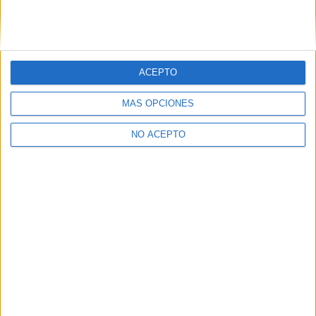
Artículo anterior
Artículo siguiente
‘Como cabras’: Reportaje
‘Ha nacido una estrella’:
fotográfico y detalles del
Reportaje fotográfico y
ACEPTO
Blu-ray
detalles del steelbook 4K
UHD + Blu-ray
MÁS OPCIONES
NO ACEPTO
David Pérez "Davicine"
https://noescinetodoloquereluce.com
Informático de profesión, cinéfilo de afición. Bloguero,
tuitero y todo lo que me permita comunicarme. En mis ratos