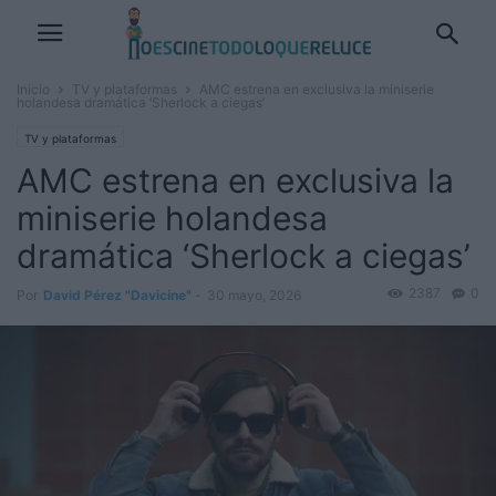
Inicio
TV y plataformas
AMC estrena en exclusiva la miniserie
holandesa dramática ‘Sherlock a ciegas’
TV y plataformas
AMC estrena en exclusiva la
miniserie holandesa
dramática ‘Sherlock a ciegas’
2387
0
Por
David Pérez "Davicine"
-
30 mayo, 2026