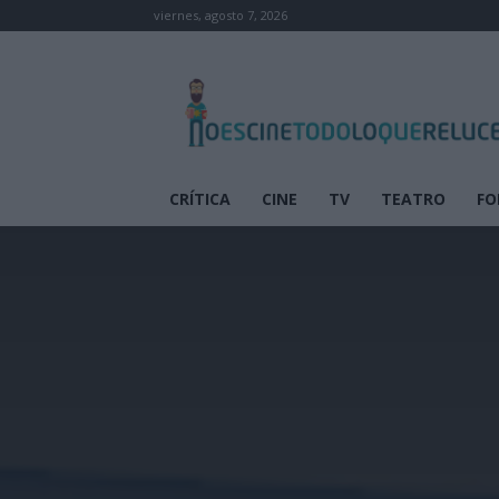
viernes, agosto 7, 2026
No
es
cine
todo
lo
que
CRÍTICA
CINE
TV
TEATRO
FO
reluce