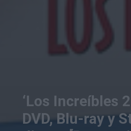
‘Los Increíbles 2
DVD, Blu-ray y S