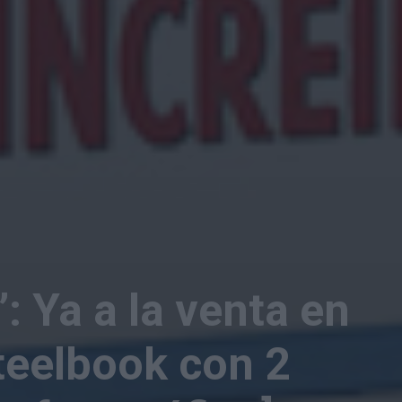
’: Ya a la venta en
teelbook con 2