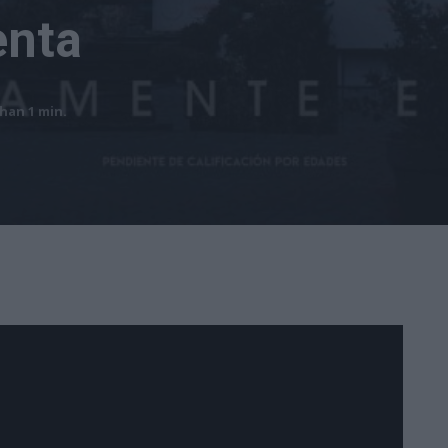
enta
than 1
min.