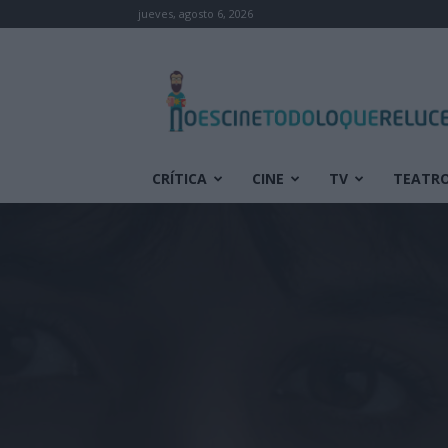
jueves, agosto 6, 2026
No
es
cine
todo
lo
que
CRÍTICA
CINE
TV
TEATR
reluce