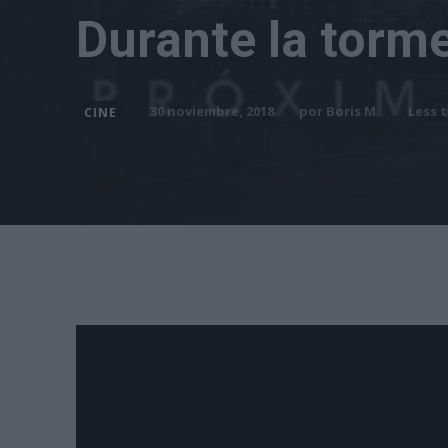
Durante la torm
por
Boris M.
30 noviembre, 2018
Less 
CINE