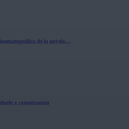
cinematográfica de la novela…
, duelo y conspiranoia