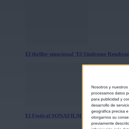
El thriller emocional ‘El Síndrome Rembrand
Nosotros y nuestros
procesamos datos per
para publicidad y co
desarrollo de servici
geográfica precisa e 
El Festival SONAFILM llena de música de c
otorgarnos su conse
previamente descrito