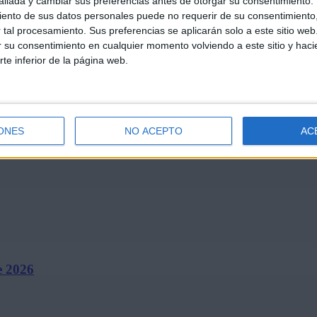
llada y cambiar sus preferencias antes de otorgar su consentimiento.
ento de sus datos personales puede no requerir de su consentimiento, 
tal procesamiento. Sus preferencias se aplicarán solo a este sitio we
ar su consentimiento en cualquier momento volviendo a este sitio y haci
rte inferior de la página web.
de julio…
ONES
NO ACEPTO
AC
e 2026