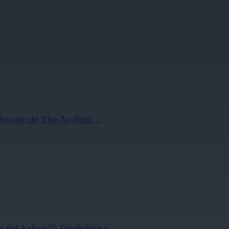
ockbuster de The Asylum…
 del kabuki’: Disciplina y…