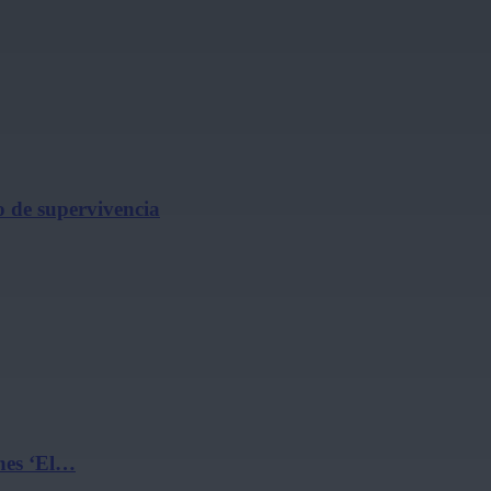
o de supervivencia
ines ‘El…