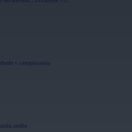
, duelo y conspiranoia
 anda suelto