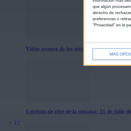
información más deta
que algún procesami
derecho de rechazar 
preferencias o retir
"Privacidad" en la pa
Vídeo avance de los estrenos de cine del 31 
MÁS OPCI
Estrenos de cine de la semana: 31 de julio d
TV