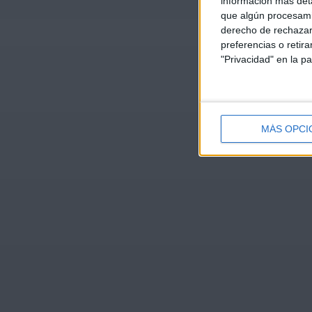
información más deta
que algún procesami
derecho de rechazar 
preferencias o retir
"Privacidad" en la pa
MÁS OPCI