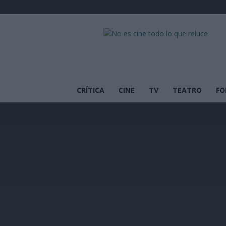
No
es
cine
todo
lo
que
CRÍTICA
CINE
TV
TEATRO
FO
reluce