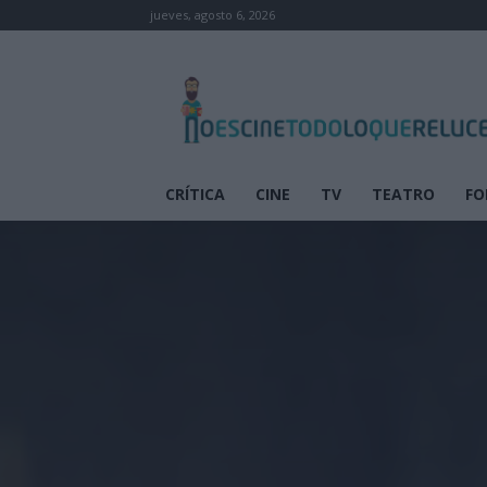
jueves, agosto 6, 2026
No
es
cine
todo
lo
que
CRÍTICA
CINE
TV
TEATRO
FO
reluce