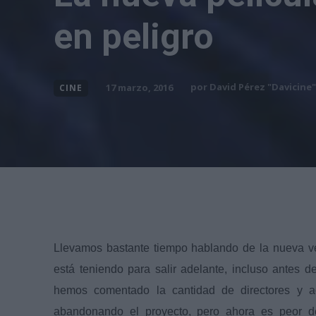
en peligro
por
David Pérez "Davicine"
17 marzo, 2016
CINE
Llevamos bastante tiempo hablando de la nueva v
está teniendo para salir adelante, incluso antes 
hemos comentado la cantidad de directores y a
abandonando el proyecto, pero ahora es peor d