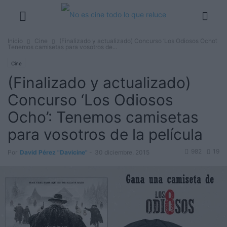
Inicio
Cine
(Finalizado y actualizado) Concurso ‘Los Odiosos Ocho’:
Tenemos camisetas para vosotros de...
Cine
(Finalizado y actualizado)
Concurso ‘Los Odiosos
Ocho’: Tenemos camisetas
para vosotros de la película
982
19
Por
David Pérez "Davicine"
-
30 diciembre, 2015