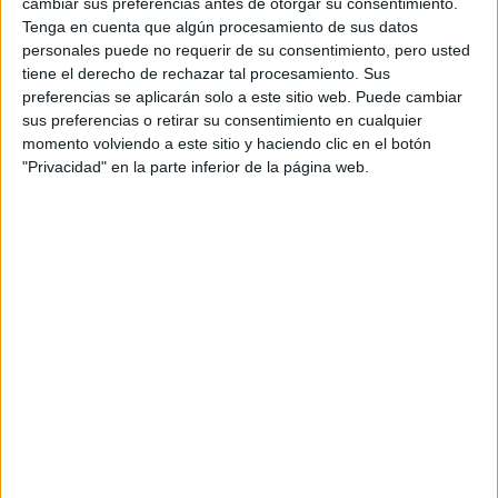
cambiar sus preferencias antes de otorgar su consentimiento.
concurso@noescinetodoloquereluce.es, con el asunto
Tenga en cuenta que algún procesamiento de sus datos
«CONCURSO LOS ODIOSOS OCHO», y vuestros datos
personales puede no requerir de su consentimiento, pero usted
personales.
tiene el derecho de rechazar tal procesamiento. Sus
También podéis participar dejando vuestra respuesta
preferencias se aplicarán solo a este sitio web. Puede cambiar
sus preferencias o retirar su consentimiento en cualquier
como comentario a esta entrada del blog, siempre y
momento volviendo a este sitio y haciendo clic en el botón
cuando escribáis otro comentario en cualquier otra
"Privacidad" en la parte inferior de la página web.
noticia finalizando el mensaje con CONCURSO LOS
ODIOSOS OCHO.
Por último, podéis participar también a través de
nuestras redes sociales:
a) Siendo seguidores de nuestro
twitter
y escribiendo
el tweet «
Participo en el concurso de #LosOdiososOcho
de @noescinetodo Más info en
noescinetodoloquereluce.com
«)
b) A través de
Facebook
, siendo seguidores nuestros y
escribiendo en nuestro muro la respuesta precedida de
la frase «CONCURSO LOS ODIOSOS OCHO (más