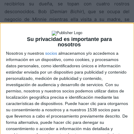
recibirlos su dueña, se topan con cuatro rostros
desconocidos. Bob (
Demian Bichir
), que se ocupa del
negocio de Minnie mientras ella visita a su madre, se
encuentra allí refugiado junto con Oswaldo Mobray (
Tim
Roth
), verdugo de Red Rock, el vaquero Joe Gage (
Michael
Su privacidad es importante para
Madsen
) y el general confederado Sanford Smithers
nosotros
(
Bruce Dern
). Mientras la tormenta cae sobre la parada de
Nosotros y nuestros
socios
almacenamos y/o accedemos a
montaña, nuestros ocho viajeros descubren que tal vez no
información en un dispositivo, como cookies, y procesamos
lleguen hasta Red Rock después de todo….
datos personales, como identificadores únicos e información
estándar enviada por un dispositivo para publicidad y contenido
personalizado, medición de publicidad y contenido,
Para llevaros una de estas fantásticas camisetas de la
investigación de audiencia y desarrollo de servicios.
Con su
película tenéis que responder a la siguiente pregunta
permiso, nosotros y nuestros socios podemos utilizar datos de
antes del 15 de enero:
localización geográfica precisa e identificación mediante las
características de dispositivos. Puede hacer clic para otorgarnos
su consentimiento a nosotros y a nuestros 1538 socios para
¿Cuál es vuestra película favorita de
Quentin Tarantino
?
que llevemos a cabo el procesamiento previamente descrito. De
forma alternativa, puede hacer clic para denegar su
Podéis mandarnos vuestras respuestas por email a
consentimiento o acceder a información más detallada y