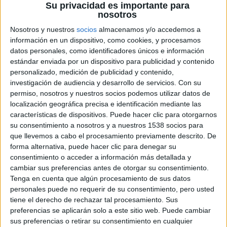
Su privacidad es importante para
En
The Judge
se nos cuenta la historia del abogado Hank
nosotros
Palmer, (
Downey Jr
.) que regresa al hogar de su infancia
Nosotros y nuestros
socios
almacenamos y/o accedemos a
tras la muerte de su madre. Entonces se entera que su
información en un dispositivo, como cookies, y procesamos
padre, el juez de la ciudad (
Duvall
), es sospechoso de
datos personales, como identificadores únicos e información
asesinato. Hank decide investigar para descubrir la verdad
estándar enviada por un dispositivo para publicidad y contenido
personalizado, medición de publicidad y contenido,
y retomar la relación con la familia de la que se separó
investigación de audiencia y desarrollo de servicios.
Con su
hace años.
permiso, nosotros y nuestros socios podemos utilizar datos de
El reparto de
The Judge
lo completan
Leighton Meester,
localización geográfica precisa e identificación mediante las
Vera Farmiga, Vincent D’Onofrio, Dax Shepard, Jeremy
características de dispositivos. Puede hacer clic para otorgarnos
su consentimiento a nosotros y a nuestros 1538 socios para
Strong
y
Billy Bob Thornton,
y su estreno está previsto en
que llevemos a cabo el procesamiento previamente descrito. De
USA para el 10 de octubre del 2014.
forma alternativa, puede hacer clic para denegar su
consentimiento o acceder a información más detallada y
cambiar sus preferencias antes de otorgar su consentimiento.
Tenga en cuenta que algún procesamiento de sus datos
personales puede no requerir de su consentimiento, pero usted
tiene el derecho de rechazar tal procesamiento. Sus
preferencias se aplicarán solo a este sitio web. Puede cambiar
sus preferencias o retirar su consentimiento en cualquier