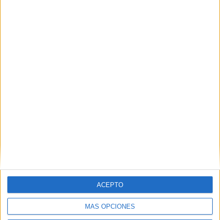
Tráiler oficial británico de
‘The Judge’, con Robert
Downey Jr.
13 septiembre, 2014
En «Cine»
Descubre más desde No es cine todo
lo que reluce
Suscríbete y recibe las últimas entradas en tu correo
electrónico.
Escribe tu correo electrónico…
Suscribirse
ACEPTO
ETIQUETAS
Posters
Proximamente
The Judge
trailer
Warner Bros
MÁS OPCIONES