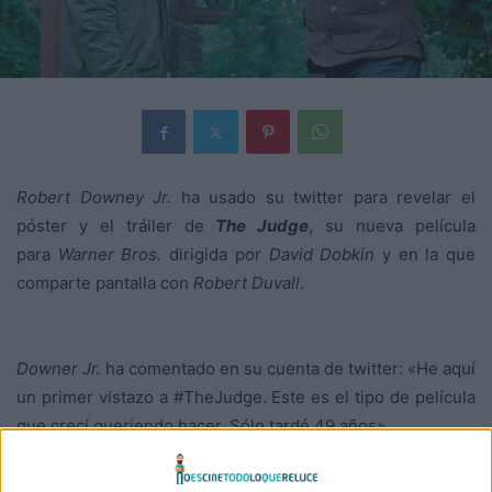
Robert Downey Jr.
ha usado su twitter para revelar el
póster y el tráiler de
The Judge
, su nueva película
para
Warner Bros.
dirigida por
David Dobkin
y en la que
comparte pantalla con
Robert Duvall
.
Downer Jr.
ha comentado en su cuenta de twitter: «He aquí
un primer vistazo a #TheJudge. Este es el tipo de película
que crecí queriendo hacer. Sólo tardé 49 años».