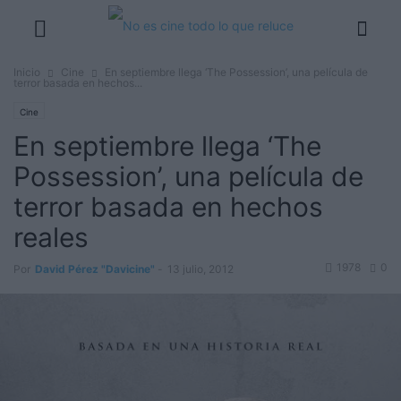
Inicio
Cine
En septiembre llega ‘The Possession’, una película de
terror basada en hechos...
Cine
En septiembre llega ‘The
Possession’, una película de
terror basada en hechos
reales
1978
0
Por
David Pérez "Davicine"
-
13 julio, 2012