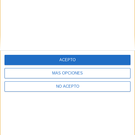
Suscríbete y recibe las últimas entradas en tu correo
electrónico.
Escribe tu correo electrónico…
Suscribirse
ETIQUETAS
DeAPlaneta
Posters
Proximamente
ACEPTO
MÁS OPCIONES
NO ACEPTO
Artículo anterior
Artículo siguiente
Trailer HD en castellano de
Nuevo (y violento) tráiler de
‘La Saga Crepúsculo:
‘Dredd’
Amanecer (Parte II)’