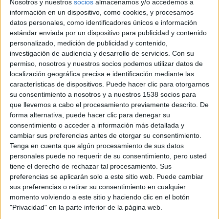
Nosotros y nuestros
socios
almacenamos y/o accedemos a
información en un dispositivo, como cookies, y procesamos
datos personales, como identificadores únicos e información
estándar enviada por un dispositivo para publicidad y contenido
personalizado, medición de publicidad y contenido,
investigación de audiencia y desarrollo de servicios.
Con su
permiso, nosotros y nuestros socios podemos utilizar datos de
localización geográfica precisa e identificación mediante las
características de dispositivos. Puede hacer clic para otorgarnos
DeAPlaneta
nos anuncia el estreno en España el próximo 7
su consentimiento a nosotros y a nuestros 1538 socios para
de septiembre de
The Possession
, la película de terror de
que llevemos a cabo el procesamiento previamente descrito. De
forma alternativa, puede hacer clic para denegar su
Ole Bornedal
producida por
Sam Raimi,
y de la que ya os
consentimiento o acceder a información más detallada y
ofrecemos su póster:
cambiar sus preferencias antes de otorgar su consentimiento.
Tenga en cuenta que algún procesamiento de sus datos
The Possession,
basada en hechos reales, es la terrorífica
personales puede no requerir de su consentimiento, pero usted
tiene el derecho de rechazar tal procesamiento. Sus
historia de una familia que debe unirse para sobrevivir a la
preferencias se aplicarán solo a este sitio web. Puede cambiar
ira de una fuerza maligna desatada.
sus preferencias o retirar su consentimiento en cualquier
momento volviendo a este sitio y haciendo clic en el botón
El director danés
Ole Bornedal
regresa con esta película al
"Privacidad" en la parte inferior de la página web.
cine norteamericano, tras dirigir
La sombra de la noche
,