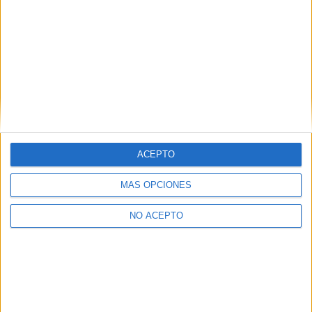
electrónico.
Escribe tu correo electrónico…
Suscribirse
ETIQUETAS
Berlinale
Paramount Pictures
Proximamente
ACEPTO
MÁS OPCIONES
NO ACEPTO
Artículo anterior
Artículo siguiente
‘Mi semana con Marilyn’
La esperada ‘Juego de
llegará a los cines el 24 de
Traición. Los Idus de Marzo’
febrero
llegará en marzo a España