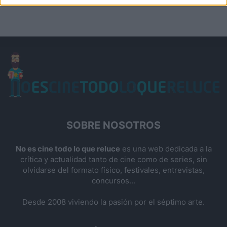
SOBRE NOSOTROS
No es cine todo lo que reluce
es una web dedicada a la
crítica y actualidad tanto de cine como de series, sin
olvidarse del formato físico, festivales, entrevistas,
concursos...
Desde 2008 viviendo la pasión por el séptimo arte.