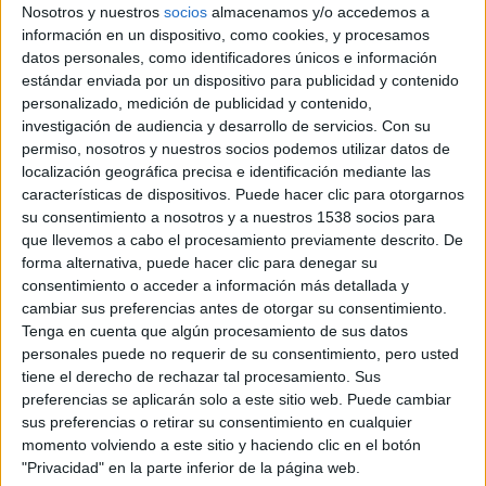
Nosotros y nuestros
socios
almacenamos y/o accedemos a
información en un dispositivo, como cookies, y procesamos
datos personales, como identificadores únicos e información
estándar enviada por un dispositivo para publicidad y contenido
personalizado, medición de publicidad y contenido,
investigación de audiencia y desarrollo de servicios.
Con su
permiso, nosotros y nuestros socios podemos utilizar datos de
Young Adult
se estrenará en España el 17 de febrero,
localización geográfica precisa e identificación mediante las
pero antes se presentara, fuera de concurso, en el
Festival
características de dispositivos. Puede hacer clic para otorgarnos
Internacional de cine de Berlín
que se celebrará entre los
su consentimiento a nosotros y a nuestros 1538 socios para
que llevemos a cabo el procesamiento previamente descrito. De
días 9 al 19 de Febrero.
forma alternativa, puede hacer clic para denegar su
La película se proyectará en la gala especial de la Berlinale
consentimiento o acceder a información más detallada y
el día 14 de febrero en el
Friedrichstadt-Palast.
cambiar sus preferencias antes de otorgar su consentimiento.
Tenga en cuenta que algún procesamiento de sus datos
personales puede no requerir de su consentimiento, pero usted
En esta película, la ganadora de un Oscar
Charlize
tiene el derecho de rechazar tal procesamiento. Sus
Theron
interpreta a Mavis Gary, una escritora de literatura
preferencias se aplicarán solo a este sitio web. Puede cambiar
juvenil que regresa a su pequeña ciudad natal para revivir
sus preferencias o retirar su consentimiento en cualquier
sus días de gloria e intentar recuperar a su amor de la
momento volviendo a este sitio y haciendo clic en el botón
"Privacidad" en la parte inferior de la página web.
infancia ahora felizmente casado (
Patrick Wilson
). Cuando