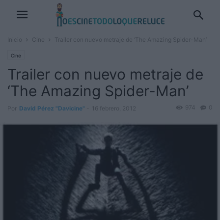
Inicio
Cine
Trailer con nuevo metraje de ‘The Amazing Spider-Man’
Cine
Trailer con nuevo metraje de
‘The Amazing Spider-Man’
974
0
Por
David Pérez "Davicine"
-
16 febrero, 2012