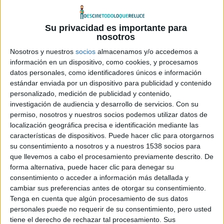
Su privacidad es importante para
nosotros
Nosotros y nuestros
socios
almacenamos y/o accedemos a
Sony Pictures
no va a parar de promocionar
The
información en un dispositivo, como cookies, y procesamos
Amazing Spider-Man
, y tras haber podido ver el trailer
datos personales, como identificadores únicos e información
oficial español de la película, ahora presentan una versión
estándar enviada por un dispositivo para publicidad y contenido
internacional que cuenta con algo de metraje nuevo.
personalizado, medición de publicidad y contenido,
investigación de audiencia y desarrollo de servicios.
Con su
permiso, nosotros y nuestros socios podemos utilizar datos de
Este reinicio de la saga presenta al ya conocido Peter
localización geográfica precisa e identificación mediante las
Parker (
Andrew Garfield
), quien encuentra una pista que
características de dispositivos. Puede hacer clic para otorgarnos
podría ayudar a entender los motivos por los que sus
su consentimiento a nosotros y a nuestros 1538 socios para
que llevemos a cabo el procesamiento previamente descrito. De
padres desaparecieron cuando él era joven. En su camino
forma alternativa, puede hacer clic para denegar su
tendrá un enfrentamiento con el Dr. Curt Connors (
Rhys
consentimiento o acceder a información más detallada y
Ifans
), ex pareja de su padre.
cambiar sus preferencias antes de otorgar su consentimiento.
Tenga en cuenta que algún procesamiento de sus datos
The Amazing Spider-Man
, que llegará a los cines
personales puede no requerir de su consentimiento, pero usted
tiene el derecho de rechazar tal procesamiento. Sus
españoles el 6 de julio de 2012, trata de la historia de