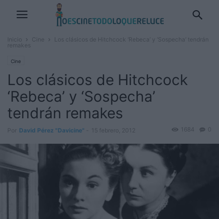
Inicio
Cine
Los clásicos de Hitchcock ‘Rebeca’ y ‘Sospecha’ tendrán
remakes
Cine
Los clásicos de Hitchcock
‘Rebeca’ y ‘Sospecha’
tendrán remakes
1684
0
Por
David Pérez "Davicine"
-
15 febrero, 2012