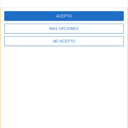
Ganadora del fantástico
Reveladora foto de Jaden
premio de ‘Cowboys &
Smith en ‘After Earth’, de M.
Aliens’
Night Shyamalan
ACEPTO
MÁS OPCIONES
NO ACEPTO
David Pérez "Davicine"
https://noescinetodoloquereluce.com
Informático de profesión, cinéfilo de afición. Bloguero,
tuitero y todo lo que me permita comunicarme. En mis ratos
libres escribo en esta web, y me dejo ver en CyLTv. Me
podéis seguir también en twitter e IG: @davicine79.