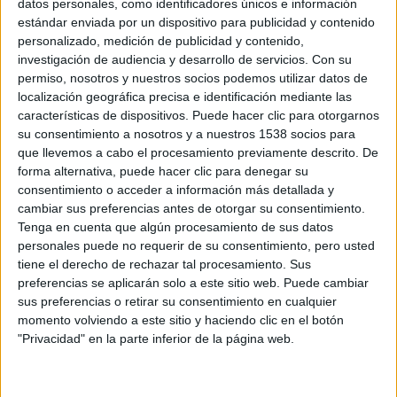
datos personales, como identificadores únicos e información
estándar enviada por un dispositivo para publicidad y contenido
Los últimos días ha surgido la confirmación por parte de
personalizado, medición de publicidad y contenido,
DreamWorks
de estar desarrollando un remake de
investigación de audiencia y desarrollo de servicios.
Con su
Rebeca
, para el cual han contratado a
Steven Knight
permiso, nosotros y nuestros socios podemos utilizar datos de
(
Promesas del Este
) para escribir el guión. Pero esa no es
localización geográfica precisa e identificación mediante las
características de dispositivos. Puede hacer clic para otorgarnos
la única película del cineasta que sufrirá al ver un remake,
su consentimiento a nosotros y a nuestros 1538 socios para
pues
Paramount Pictures
está rehaciendo la película de
que llevemos a cabo el procesamiento previamente descrito. De
1941 de
Hitchcock
Sospecha
.
forma alternativa, puede hacer clic para denegar su
consentimiento o acceder a información más detallada y
cambiar sus preferencias antes de otorgar su consentimiento.
El remake de
Sospecha
va a ser escrito por
Veena Sud,
el
Tenga en cuenta que algún procesamiento de sus datos
productor ejecutivo de la serie
The Killing
, y se basará en
personales puede no requerir de su consentimiento, pero usted
la novela de 1932 de
Francis Iles
.
tiene el derecho de rechazar tal procesamiento. Sus
Lo cierto es que anteriormente hemos visto remakes de
preferencias se aplicarán solo a este sitio web. Puede cambiar
películas del director por excelencia del suspense, pero
sus preferencias o retirar su consentimiento en cualquier
momento volviendo a este sitio y haciendo clic en el botón
no han funcionado demasiado bien. Podemos destacar
"Privacidad" en la parte inferior de la página web.
Misterioso inquilino
(2009), basada en
El enemigo de las
rubias
, la película más versionada de
Hitchcock
, de la que,
contando con esta versión, se han realizado cinco