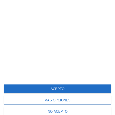
final filtrada
fechas para sus dos partes
26 abril, 2012
28 octubre, 2014
En «Cine»
En «Cine»
Nuevo póster de ‘Capitán
America: Civil War’ con los
protagonistas cara a cara
29 marzo, 2016
En «Cine»
ACEPTO
Descubre más desde No es cine todo
MÁS OPCIONES
lo que reluce
NO ACEPTO
Suscríbete y recibe las últimas entradas en tu correo