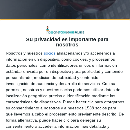
Su privacidad es importante para
nosotros
Nosotros y nuestros
socios
almacenamos y/o accedemos a
Queda claro que veremos
Los Vengadores
(
The
información en un dispositivo, como cookies, y procesamos
Avengers
) en 3D, pues se ha presentado un póster
datos personales, como identificadores únicos e información
animado con sensación de tridimensionalidad, el cual
estándar enviada por un dispositivo para publicidad y contenido
seguramente sea impreso para los cines de forma
personalizado, medición de publicidad y contenido,
investigación de audiencia y desarrollo de servicios.
Con su
lenticular, es decir, de esos que se mueven según les
permiso, nosotros y nuestros socios podemos utilizar datos de
miras desde un sitio u otro.
localización geográfica precisa e identificación mediante las
características de dispositivos. Puede hacer clic para otorgarnos
Por otro lado, hay novedades en los proyectos de
Marvel
,
su consentimiento a nosotros y a nuestros 1538 socios para
que llevemos a cabo el procesamiento previamente descrito. De
pues se dice que
Iron Man 3
podría comenzar a rodarse a
forma alternativa, puede hacer clic para denegar su
principios de abril, con la clara intención de poder tener
consentimiento o acceder a información más detallada y