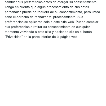
algo de material que proyectar delante del estreno de
Los
cambiar sus preferencias antes de otorgar su consentimiento.
Vengadores
, que verá la luz en USA el 4 de mayo
Tenga en cuenta que algún procesamiento de sus datos
personales puede no requerir de su consentimiento, pero usted
tiene el derecho de rechazar tal procesamiento. Sus
Los Vengadores
os recordamos que nos mostrará una
preferencias se aplicarán solo a este sitio web. Puede cambiar
buena remesa de superhéroes de Marvel: Capitán América
sus preferencias o retirar su consentimiento en cualquier
(
Chris Evans
), Bruce Banner (
Mark Ruffalo
), Iron Man
momento volviendo a este sitio y haciendo clic en el botón
"Privacidad" en la parte inferior de la página web.
(
Robert Downey Jr
), Thor (
Chris Hemsworth
), Nick Fury
(
Samuel L Jackson
), Loki (
Tom Hiddleston
), Ojo de Halcón
(
Jeremy Renner
) y Viuda Negra (
Scarlett Johansson
).
Continuando las aventuras épicas para la gran pantalla que
empezaron con
Iron Man
,
El increíble Hulk
,
Iron Man 2
,
Thor
y
Capitán América: El primer vengador
, supone la
reunión más espectacular de Superhéroes. Un enemigo
inesperado amenaza con poner en peligro la seguridad
mundial, así que Nick Fury, Director de la agencia
internacional para el mantenimiento de la paz, conocida
con el nombre de SHIELD, necesita encontrar