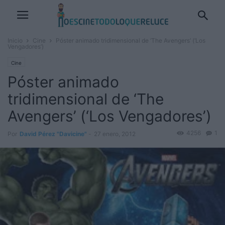
Inicio
Cine
Póster animado tridimensional de ‘The Avengers’ (‘Los
Vengadores’)
Cine
Póster animado
tridimensional de ‘The
Avengers’ (‘Los Vengadores’)
4256
1
Por
David Pérez "Davicine"
-
27 enero, 2012