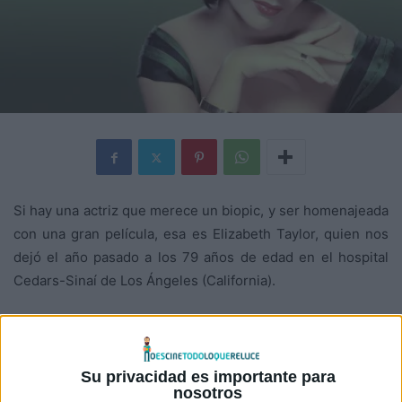
Si hay una actriz que merece un biopic, y ser homenajeada
con una gran película, esa es Elizabeth Taylor, quien nos
dejó el año pasado a los 79 años de edad en el hospital
Cedars-Sinaí de Los Ángeles (California).
La actriz de origen británico nació el 27 de Febrero de
1932 en Hampsted, Londres, ganadora de dos premios
Oscar por ¿Quién teme a Virginia Woolf? y Una mujer
Su privacidad es importante para
nosotros
marcada en los años 1960 y 1966, y se