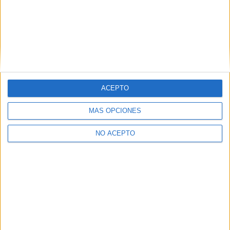
Informático de profesión, cinéfilo de afición. Bloguero, tuitero y
todo lo que me permita comunicarme. En mis ratos libres escribo en
esta web, y me dejo ver en CyLTv. Me podéis seguir también en
twitter e IG: @davicine79.
Artículos relacionados
ACEPTO
MÁS OPCIONES
NO ACEPTO
Entrevista a Anthony Marciano: «Mi sueño no tiene
nada que ver...
Santiago Varela Antúnez
-
7 agosto, 2026