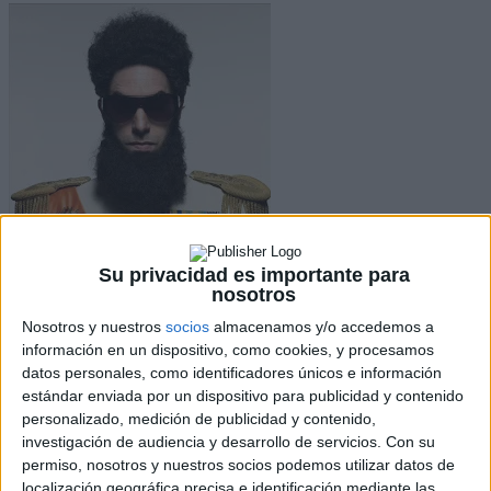
Su privacidad es importante para
nosotros
Nosotros y nuestros
socios
almacenamos y/o accedemos a
información en un dispositivo, como cookies, y procesamos
Facebook
datos personales, como identificadores únicos e información
X
estándar enviada por un dispositivo para publicidad y contenido
Pinterest
personalizado, medición de publicidad y contenido,
WhatsApp
investigación de audiencia y desarrollo de servicios.
Con su
Ahora sí, ya ha visto la luz el trailer español de la comedia
El
permiso, nosotros y nuestros socios podemos utilizar datos de
Dictador
(hasta ahora conocida por su título original
The Dictator
),
localización geográfica precisa e identificación mediante las