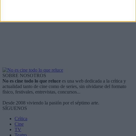
SOBRE NOSOTROS
No es cine todo lo que reluce
es una web dedicada a la crítica y
actualidad tanto de cine como de series, sin olvidarse del formato
físico, festivales, entrevistas, concursos...
Desde 2008 viviendo la pasión por el séptimo arte.
SÍGUENOS
Crítica
Cine
TV
Teatro