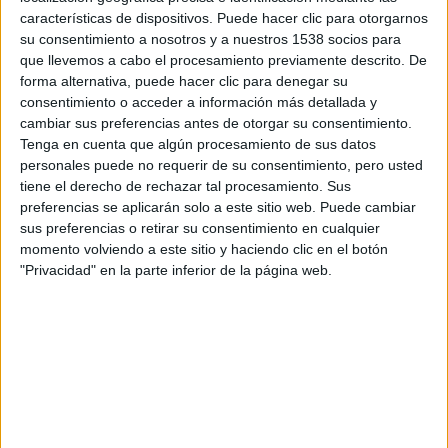
con la que vuelven a formar equipo
Sacha Baron Cohen
y el
características de dispositivos. Puede hacer clic para otorgarnos
director
Larry Charles
, el dúo detrás de
Borat
.
su consentimiento a nosotros y a nuestros 1538 socios para
que llevemos a cabo el procesamiento previamente descrito. De
La película cuenta la heroica historia de un dictador que arriesgó su
vida para asegurarse que la democracia no llegaría nunca al país que
forma alternativa, puede hacer clic para denegar su
con tanto cariño oprime.
consentimiento o acceder a información más detallada y
cambiar sus preferencias antes de otorgar su consentimiento.
El reparto cuenta también con
Anna Faris, Ben Kingsley, Megan
Tenga en cuenta que algún procesamiento de sus datos
Fox, John C. Reilly,
y
JB Smoove
.
Cohen
da vida a un pastor de
personales puede no requerir de su consentimiento, pero usted
cabras y un dictador opresivo que se encuentra perdido en Estados
tiene el derecho de rechazar tal procesamiento. Sus
Unidos.
preferencias se aplicarán solo a este sitio web. Puede cambiar
Anna Faris
da vida a la propietaria de una tienda de alimentos
sus preferencias o retirar su consentimiento en cualquier
naturales en la ciudad de Nueva York.
Ben Kingsley
y
Jason
momento volviendo a este sitio y haciendo clic en el botón
Mantzoukas
dan vida a personas de Oriente Medio.
"Privacidad" en la parte inferior de la página web.
Esta película de
Paramount
ha sido descrita como «la historia
heroica de un dictador que arriesgó su vida para asegurar que la
democracia no llegara nunca al país que con tanto amor oprimió.»
El Dictador
llegará a los cines de Estados Unidos el 12 de mayo de
2012, y a España unos días después, el 18 de mayo.