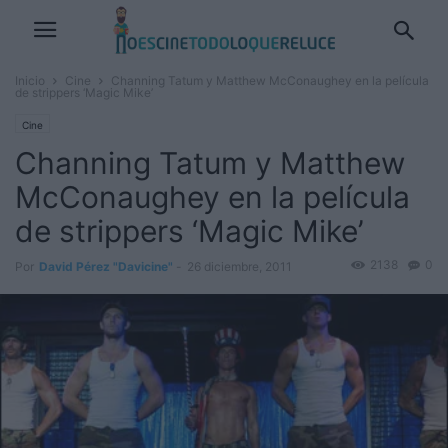
Inicio
Cine
Channing Tatum y Matthew McConaughey en la película
de strippers ‘Magic Mike’
Cine
Channing Tatum y Matthew
McConaughey en la película
de strippers ‘Magic Mike’
2138
0
Por
David Pérez "Davicine"
-
26 diciembre, 2011