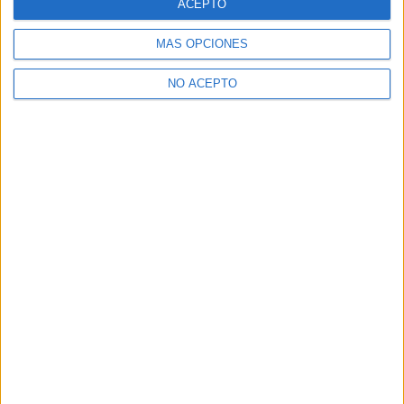
ACEPTO
MÁS OPCIONES
NO ACEPTO
David Pérez "Davicine"
https://noescinetodoloquereluce.com
Informático de profesión, cinéfilo de afición. Bloguero,
tuitero y todo lo que me permita comunicarme. En mis ratos
libres escribo en esta web, y me dejo ver en CyLTv. Me
podéis seguir también en twitter e IG: @davicine79.
Artículos relacionados