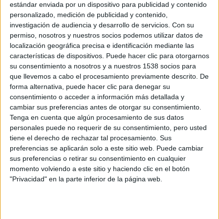
estándar enviada por un dispositivo para publicidad y contenido
quien se introduce en el mundillo gracias a un joven
personalizado, medición de publicidad y contenido,
bailarin llamado The Kid (
Pettyfer
), quien le enseña el
investigación de audiencia y desarrollo de servicios.
Con su
bello arte de la fiesta, las mujeres y hacer dinero fácil…
permiso, nosotros y nuestros socios podemos utilizar datos de
Magic Mike
está dirigida por
Stephen Soderbergh
localización geográfica precisa e identificación mediante las
(
Traffic
) y llegará a los cines el 29 de junio de 2012.
características de dispositivos. Puede hacer clic para otorgarnos
su consentimiento a nosotros y a nuestros 1538 socios para
Curiosamente coincide en el mismo fin de semana en los
que llevemos a cabo el procesamiento previamente descrito. De
Estados Unidos con otra película de
Tatum
,
GI Joe 2
.
forma alternativa, puede hacer clic para denegar su
consentimiento o acceder a información más detallada y
cambiar sus preferencias antes de otorgar su consentimiento.
Tenga en cuenta que algún procesamiento de sus datos
personales puede no requerir de su consentimiento, pero usted
tiene el derecho de rechazar tal procesamiento. Sus
preferencias se aplicarán solo a este sitio web. Puede cambiar
sus preferencias o retirar su consentimiento en cualquier
momento volviendo a este sitio y haciendo clic en el botón
"Privacidad" en la parte inferior de la página web.