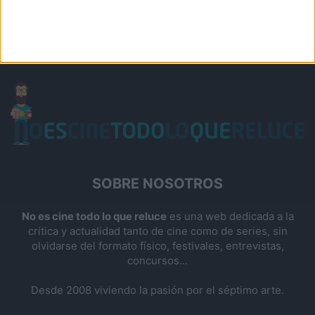
SOBRE NOSOTROS
No es cine todo lo que reluce
es una web dedicada a la
crítica y actualidad tanto de cine como de series, sin
olvidarse del formato físico, festivales, entrevistas,
concursos...
Desde 2008 viviendo la pasión por el séptimo arte.