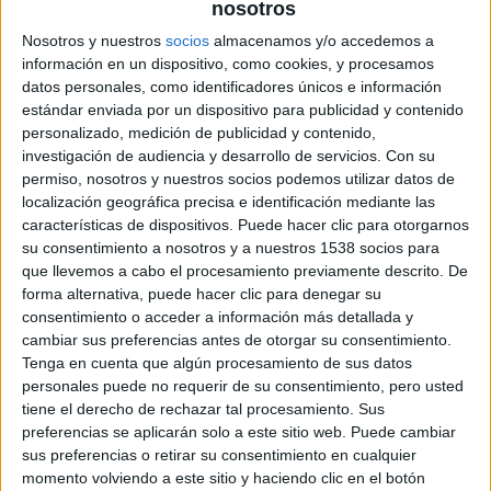
nosotros
Nosotros y nuestros
socios
almacenamos y/o accedemos a
información en un dispositivo, como cookies, y procesamos
datos personales, como identificadores únicos e información
estándar enviada por un dispositivo para publicidad y contenido
Winx Club 3D La aventura mágica
llega a la gran
personalizado, medición de publicidad y contenido,
investigación de audiencia y desarrollo de servicios.
Con su
pantalla por primera vez en 3D y precedida por el éxito de
permiso, nosotros y nuestros socios podemos utilizar datos de
la saga en todos sus formatos, serie de televisión, comedia
localización geográfica precisa e identificación mediante las
musical, espectáculo sobre hielo, publicaciones y cine.
características de dispositivos. Puede hacer clic para otorgarnos
Basada en los libros de los conocidos personajes
su consentimiento a nosotros y a nuestros 1538 socios para
que llevemos a cabo el procesamiento previamente descrito. De
pubicados en nuestro país por
Medialive
,
Winx Club 3D La
forma alternativa, puede hacer clic para denegar su
aventura mágica
ha sido dirigida por
Ignio Straffi
(
Winx
consentimiento o acceder a información más detallada y
Club, The Secret of the Lost Lion
) y producida por
cambiar sus preferencias antes de otorgar su consentimiento.
Rainbow
.
Tenga en cuenta que algún procesamiento de sus datos
personales puede no requerir de su consentimiento, pero usted
Orientada al público infantil y familiar, tal y como comenta
tiene el derecho de rechazar tal procesamiento. Sus
su director
Ignio Straffi
, “la película enseña a los niños –
preferencias se aplicarán solo a este sitio web. Puede cambiar
pero no solamente-, también les invita a no escaparse de
sus preferencias o retirar su consentimiento en cualquier
la realidad, sino a descubrir su coraje interior para afrontar
momento volviendo a este sitio y haciendo clic en el botón