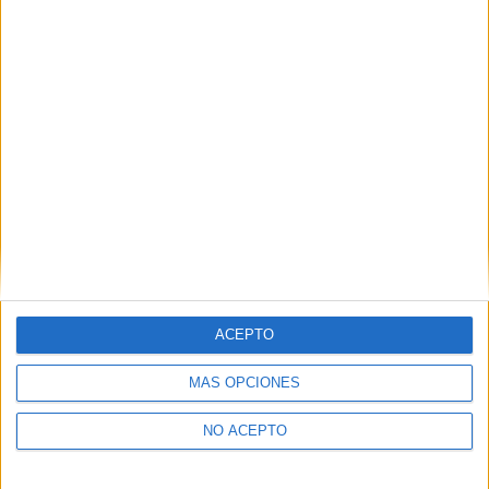
Descubre más desde No es cine todo
lo que reluce
Suscríbete y recibe las últimas entradas en tu correo
electrónico.
Escribe tu correo electrónico…
Suscribirse
ETIQUETAS
Adaptaciones al cine
Cine Animado
Cine en 3-D
Flins y Pinículas
Proximamente
ACEPTO
MÁS OPCIONES
NO ACEPTO
Artículo anterior
Artículo siguiente