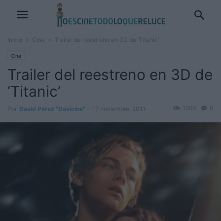
Inicio
Cine
Trailer del reestreno en 3D de ‘Titanic’
Cine
Trailer del reestreno en 3D de
‘Titanic’
1260
0
Por
David Pérez "Davicine"
-
17 noviembre, 2011