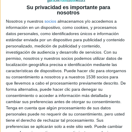
Su privacidad es importante para
nosotros
Nosotros y nuestros
socios
almacenamos y/o accedemos a
información en un dispositivo, como cookies, y procesamos
datos personales, como identificadores únicos e información
estándar enviada por un dispositivo para publicidad y contenido
Coincidiendo con el centésimo aniversario del
personalizado, medición de publicidad y contenido,
hundimiento del barco protagonista,
Paramount Pictures,
investigación de audiencia y desarrollo de servicios.
Con su
permiso, nosotros y nuestros socios podemos utilizar datos de
Twentieth Century Fox
y
Lightstorm Entertainment
localización geográfica precisa e identificación mediante las
estrenaran de nuevo una de las películas más taquilleras
características de dispositivos. Puede hacer clic para otorgarnos
de
James Cameron
,
Titanic
. El estreno tendrá lugar
en
su consentimiento a nosotros y a nuestros 1538 socios para
todo el mundo el 6 de abril de 2012, y lo hará en 3D, tal y
que llevemos a cabo el procesamiento previamente descrito. De
forma alternativa, puede hacer clic para denegar su
como os comentamos ayer.
consentimiento o acceder a información más detallada y
cambiar sus preferencias antes de otorgar su consentimiento.
Viendo lo bien que ha funcionado en Estados Unidos el
Tenga en cuenta que algún procesamiento de sus datos
reestreno en 3D de
El Rey León
, era normal que otros se
personales puede no requerir de su consentimiento, pero usted
tiene el derecho de rechazar tal procesamiento. Sus
unieran a la iniciativa de reestrenar películas antiguas en
preferencias se aplicarán solo a este sitio web. Puede cambiar
formato tridimensional. Después del póster mostrado ayer,