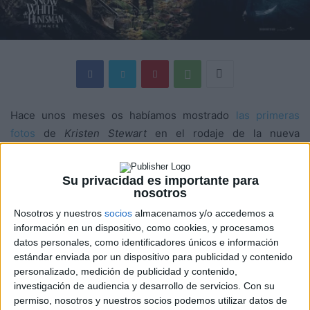
Hace unos meses os habíamos mostrado
las primeras
fotos
de
Kristen Stewart
en el rodaje de la nueva
adaptación de
Blancanieves
que
Universal Pictures
prepara,
Snow White and the Hunstman
. Hace menos os
Su privacidad es importante para
mostrábamos
nuevas fotos de la actriz
, donde la veíamos
nosotros
con un vestido bastante sexy y, porqué no decirlo…
Nosotros y nuestros
socios
almacenamos y/o accedemos a
«húmeda».
información en un dispositivo, como cookies, y procesamos
datos personales, como identificadores únicos e información
estándar enviada por un dispositivo para publicidad y contenido
Ahora,
Universal Pictures
ha revelado un nuevo banner de
personalizado, medición de publicidad y contenido,
su próxima película de fantasía, y adaptación libre de
investigación de audiencia y desarrollo de servicios.
Con su
Blancanieves
:
permiso, nosotros y nuestros socios podemos utilizar datos de