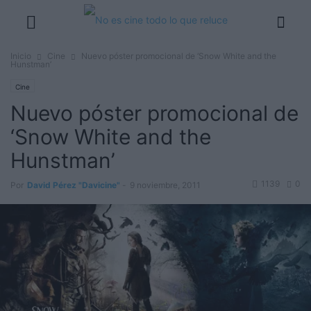
Inicio
Cine
Nuevo póster promocional de ‘Snow White and the
Hunstman’
Cine
Nuevo póster promocional de
‘Snow White and the
Hunstman’
1139
0
Por
David Pérez "Davicine"
-
9 noviembre, 2011