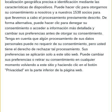
localización geográfica precisa e identificación mediante las
características de dispositivos. Puede hacer clic para otorgarnos
su consentimiento a nosotros y a nuestros 1538 socios para
Snow White and the Huntsman
está
dirigida por
Rupert
que llevemos a cabo el procesamiento previamente descrito. De
Sanders
, y además de
Kristen Stewart
como Blancanieves,
forma alternativa, puede hacer clic para denegar su
cuenta con
Sam Claflin
como el Príncipe encandilado por
consentimiento o acceder a información más detallada y
la belleza de la joven,
Chris Hemsworth
como el cazador y
cambiar sus preferencias antes de otorgar su consentimiento.
Tenga en cuenta que algún procesamiento de sus datos
Charlize Theron
como la Reina.
personales puede no requerir de su consentimiento, pero usted
tiene el derecho de rechazar tal procesamiento. Sus
Ray Winstone, Ian McShane, Eddie Izzard, Bob Hoskins ,
preferencias se aplicarán solo a este sitio web. Puede cambiar
Toby Jones, Eddie Marsan, Stephen Graham, Lily Cole
y
sus preferencias o retirar su consentimiento en cualquier
momento volviendo a este sitio y haciendo clic en el botón
Spruell Sam
completan el reparto.
"Privacidad" en la parte inferior de la página web.
La nueva película es una versión bastante peculiar del
clásico cuento de hadas. En esta aventura épica de acción,
Kristen Stewart
da vida a la única persona en la tierra más
hermosa que la malvada reina (
Charlize Theron
), quien
está deseando destruirla. Pero lo que la malvada nunca
imaginó es que la joven amenaza su reinado pues ha