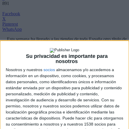
891
Facebook
X
Pinterest
WhatsApp
Esta semana ha llegado a las tiendas de toda España otro título de
Ghibli
en Blu-Ray de la mano de
Aurum
,
El castillo en el cielo
.
Una aeronave se desliza sobre un mar de nubes, en una noche de
luna llena. Muska, un agente secreto del gobierno, acompaña a una
Su privacidad es importante para
chica llamada Sheeta a la fortaleza de Tedis. Repentinamente la nave
nosotros
es atacada por los piratas que, al igual que el gobierno, buscan el
Nosotros y nuestros
socios
almacenamos y/o accedemos a
secreto de la piedra mágica de levitación que Sheeta lleva alrededor
del cuello. La piedra es la llave que abrirá las puertas de La
información en un dispositivo, como cookies, y procesamos
Fortaleza celeste, una isla flotante en medio del cielo creada por una
datos personales, como identificadores únicos e información
misteriosa raza que hace mucho tiempo desapareció del planeta.
estándar enviada por un dispositivo para publicidad y contenido
Pazu, un joven muchacho, se hace amigo de Sheeta, le ayuda a
personalizado, medición de publicidad y contenido,
escapar de sus seguidores y juntos se disponen a resolver el misterio
investigación de audiencia y desarrollo de servicios.
Con su
de la Fortaleza Celeste.
permiso, nosotros y nuestros socios podemos utilizar datos de
En Sheeta tenemos nuevamente a la heroína
Miyazaki
. Algo más
localización geográfica precisa e identificación mediante las
dulce o tímida que Nausicaä, Sheeta pertenece a la estirpe de los
características de dispositivos. Puede hacer clic para otorgarnos
laputianos, los que construyeron Laputa, la ciudad flotante en cuya
su consentimiento a nosotros y a nuestros 1538 socios para
existencia legendaria pocos creen. Posee como reliquia de familia