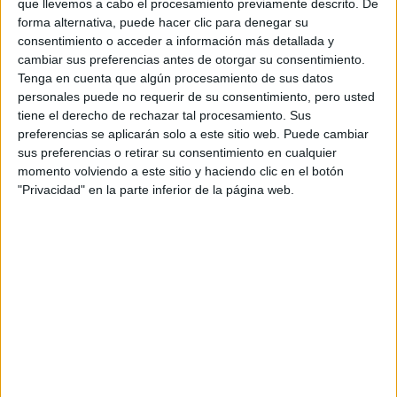
que llevemos a cabo el procesamiento previamente descrito. De
una piedra de un cristal especial, anti-gravedad, característico de
forma alternativa, puede hacer clic para denegar su
Laputa, del cual el gobierno, empujado por la ambición de Muska,
quiere apoderarse.
consentimiento o acceder a información más detallada y
cambiar sus preferencias antes de otorgar su consentimiento.
Características del Blu-ray:
Tenga en cuenta que algún procesamiento de sus datos
personales puede no requerir de su consentimiento, pero usted
Contenido: 1 Disco.
tiene el derecho de rechazar tal procesamiento. Sus
Imagen: 1.85:1 1080p (Alta Definición).
Audio: DTS-HD 2.0 Castellano, Japonés.
preferencias se aplicarán solo a este sitio web. Puede cambiar
Subtítulos: Castellano.
sus preferencias o retirar su consentimiento en cualquier
momento volviendo a este sitio y haciendo clic en el botón
Extras:
"Privacidad" en la parte inferior de la página web.
La historia de “El Castillo en el Cielo”.
Storyboard completo de la película con multiángulo.
Animación de principio y fin.
Promo Studio Ghibli.
Tráilers originales.
Tráiler subtitulado en castellano.
Más información y ventas:
El castillo en el cielo
Comparte esto: