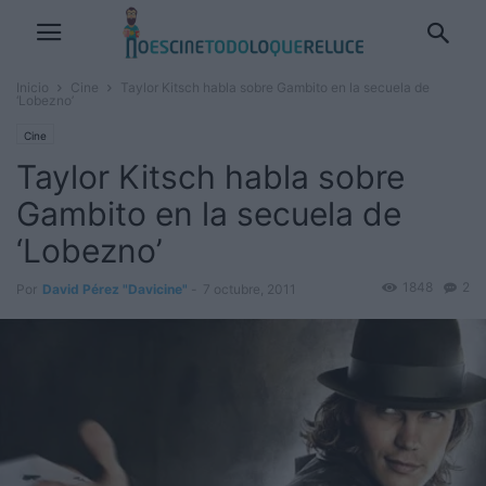
Inicio
Cine
Taylor Kitsch habla sobre Gambito en la secuela de
‘Lobezno’
Cine
Taylor Kitsch habla sobre
Gambito en la secuela de
‘Lobezno’
1848
2
Por
David Pérez "Davicine"
-
7 octubre, 2011