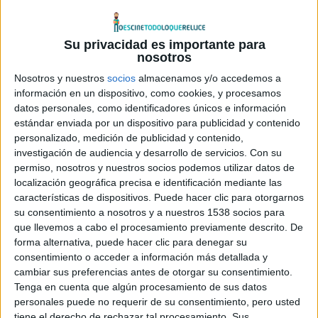
con
James Mangold
al frente de la dirección. Poco
después nos sorprendieron al informar que el rodaje
Su privacidad es importante para
podría llegar a retrasarse hasta la primavera de 2012, pues
nosotros
Jackman
tenía la intención de protagonizar
Les
Nosotros y nuestros
socios
almacenamos y/o accedemos a
Miserables
.
información en un dispositivo, como cookies, y procesamos
datos personales, como identificadores únicos e información
estándar enviada por un dispositivo para publicidad y contenido
personalizado, medición de publicidad y contenido,
investigación de audiencia y desarrollo de servicios.
Con su
En un primer momento, cuando
Jackman
informó que
permiso, nosotros y nuestros socios podemos utilizar datos de
había firmado para protagonizar
Les Miserables
, dirigida
localización geográfica precisa e identificación mediante las
por
Tom Hooper,
muchos pensaron que se retrasaría la
características de dispositivos. Puede hacer clic para otorgarnos
su consentimiento a nosotros y a nuestros 1538 socios para
secuela de
Lobezno
aún más, pero el propio
Jackman
que llevemos a cabo el procesamiento previamente descrito. De
aclaró que
Lobezno 2
se rodaría primero.
forma alternativa, puede hacer clic para denegar su
consentimiento o acceder a información más detallada y
Otra de las cosas que se sabían hasta el momento era que
cambiar sus preferencias antes de otorgar su consentimiento.
Tenga en cuenta que algún procesamiento de sus datos
dicha secuela de tendría muy poco que ver con la primera
personales puede no requerir de su consentimiento, pero usted
película, a excepción de contar de nuevo con
Jackman
en
tiene el derecho de rechazar tal procesamiento. Sus