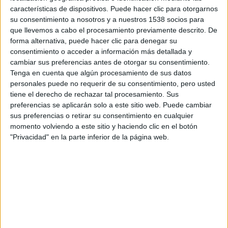
características de dispositivos. Puede hacer clic para otorgarnos
Ray Winstone, Ian McShane, Eddie Izzard, Bob Hoskins ,
su consentimiento a nosotros y a nuestros 1538 socios para
Toby Jones, Eddie Marsan, Stephen Graham, Lily Cole
y
que llevemos a cabo el procesamiento previamente descrito. De
Spruell Sam
completan el reparto.
forma alternativa, puede hacer clic para denegar su
consentimiento o acceder a información más detallada y
cambiar sus preferencias antes de otorgar su consentimiento.
La nueva película es una versión bastante peculiar del
Tenga en cuenta que algún procesamiento de sus datos
clásico cuento de hadas. El cazador recibe la orden de
personales puede no requerir de su consentimiento, pero usted
buscar a Blancanieves en el bosque y matarla, aunque
tiene el derecho de rechazar tal procesamiento. Sus
acaba convirtiéndose en su mentor y le enseña cómo
preferencias se aplicarán solo a este sitio web. Puede cambiar
sus preferencias o retirar su consentimiento en cualquier
luchar y sobrevivir.
momento volviendo a este sitio y haciendo clic en el botón
"Privacidad" en la parte inferior de la página web.
El productor de esta película,
Joe Roth
, confirmó hace un
tiempo que están planeando transformar la película en una
trilogía. Además,
Roth
declaró: «Nos reservamos la base
de la historia de la misma manera que conservamos la
historia básica de
Alicia
, una niña destinada a ser la reina,
que es expulsada. El cazador es un mercenario, en el
sentido de que él es un tipo muy capaz en el bosque, más