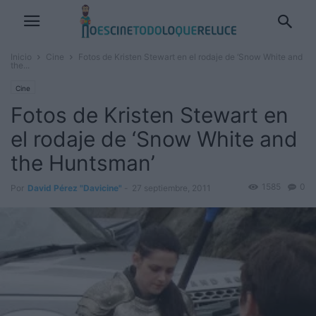
Inicio
Cine
Fotos de Kristen Stewart en el rodaje de ‘Snow White and
the...
Cine
Fotos de Kristen Stewart en
el rodaje de ‘Snow White and
the Huntsman’
1585
0
Por
David Pérez "Davicine"
-
27 septiembre, 2011