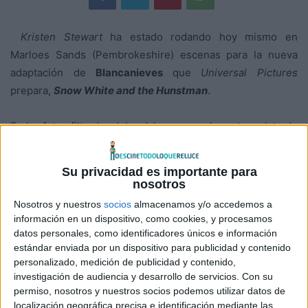
Kristen Stewart
ha estado rodando hoy mismo en
Marloes Sands (Pembrokeshire) escenas para la nueva
adaptación de
Blancanieves
que
Universal Pictures
prepara,
Snow White and the Hunstman
.
En las fotos filtradas del rodaje vemos a la protagonista de
la saga
Crepúsculo
ataviada con su armadura completa y
paseando a caballo junto con un gran número de
Su privacidad es importante para
miembros del reparto.
nosotros
Nosotros y nuestros
socios
almacenamos y/o accedemos a
Blancanieves
:
Snow White and the
información en un dispositivo, como cookies, y procesamos
Huntsman
está
dirigida por
Rupert Sanders
, y además de
datos personales, como identificadores únicos e información
estándar enviada por un dispositivo para publicidad y contenido
Kristen Stewart
como Blancanieves, cuenta con
Sam
personalizado, medición de publicidad y contenido,
Claflin
como el Príncipe,
Chris Hemsworth
como el
investigación de audiencia y desarrollo de servicios.
Con su
cazador y
Charlize Theron
como la Reina.
permiso, nosotros y nuestros socios podemos utilizar datos de
localización geográfica precisa e identificación mediante las