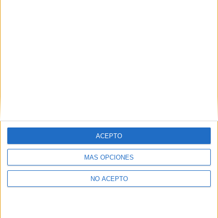
Fuente:
Popsugar
Comparte esto:
ACEPTO
Relacionado
Nuevo póster promocional
MÁS OPCIONES
de ‘Snow White and the
Hunstman’
NO ACEPTO
Hace unos meses os
habíamos mostrado las
primeras fotos de Kristen
Stewart en el rodaje de la
Kristen Stewart muy sexy