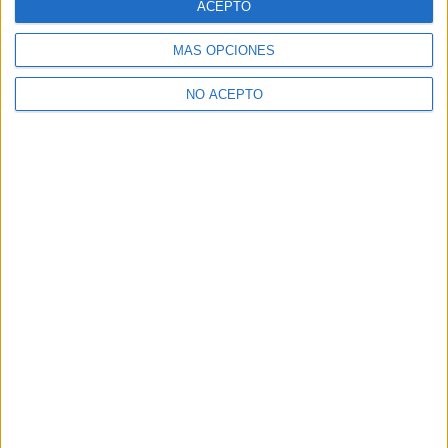
ACEPTO
Jet Li en la secuela de ‘Los
Bradley Cooper en ‘Paradise
mercenarios’
Lost’
MÁS OPCIONES
NO ACEPTO
David Pérez "Davicine"
https://noescinetodoloquereluce.com
Informático de profesión, cinéfilo de afición. Bloguero,
tuitero y todo lo que me permita comunicarme. En mis ratos
libres escribo en esta web, y me dejo ver en CyLTv. Me
podéis seguir también en twitter e IG: @davicine79.