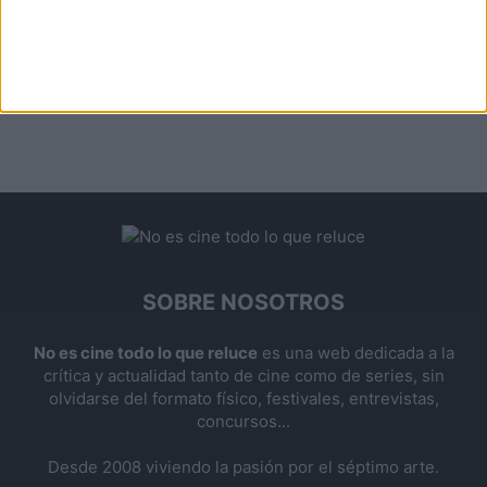
SOBRE NOSOTROS
No es cine todo lo que reluce
es una web dedicada a la
crítica y actualidad tanto de cine como de series, sin
olvidarse del formato físico, festivales, entrevistas,
concursos...
Desde 2008 viviendo la pasión por el séptimo arte.