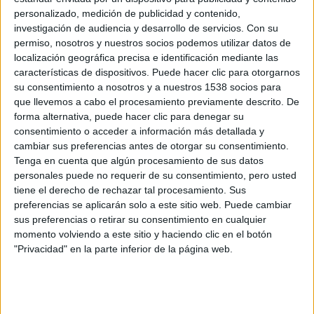
personalizado, medición de publicidad y contenido,
investigación de audiencia y desarrollo de servicios.
Con su
permiso, nosotros y nuestros socios podemos utilizar datos de
localización geográfica precisa e identificación mediante las
características de dispositivos. Puede hacer clic para otorgarnos
DreamWorks Pictures
ha desvelado nuevas imágenes de
su consentimiento a nosotros y a nuestros 1538 socios para
que llevemos a cabo el procesamiento previamente descrito. De
Acero puro
(
Real Steel
) a través de un nuevo vídeo. La
forma alternativa, puede hacer clic para denegar su
película está dirigida por
Levy Shawn
y cuenta con las
consentimiento o acceder a información más detallada y
estrellas Hugh
Jackman, Evangeline Lilly, Dakota Goyo,
cambiar sus preferencias antes de otorgar su consentimiento.
Anthony Mackie
y
Kevin Durand.
Tenga en cuenta que algún procesamiento de sus datos
personales puede no requerir de su consentimiento, pero usted
tiene el derecho de rechazar tal procesamiento. Sus
Acero puro
(
Real Steel
) está previsto que llegue a los
preferencias se aplicarán solo a este sitio web. Puede cambiar
cines norteamericanos el 7 de cotubre, y llegará el 2 de
sus preferencias o retirar su consentimiento en cualquier
diciembre a los cines españoles de la mano de
Walt Disney
momento volviendo a este sitio y haciendo clic en el botón
"Privacidad" en la parte inferior de la página web.
Pictures
.
Se trata de una audaz y estremecedora película de acción
ambientada en un futuro cercano, en el que el boxeo se ha