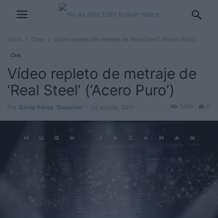
Inicio
Cine
Vídeo repleto de metraje de ‘Real Steel’ (‘Acero Puro’)
Cine
Vídeo repleto de metraje de
‘Real Steel’ (‘Acero Puro’)
1459
0
Por
David Pérez "Davicine"
-
23 agosto, 2011