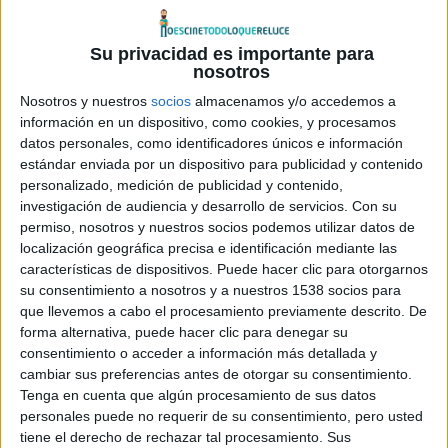
Su privacidad es importante para
nosotros
Nosotros y nuestros
socios
almacenamos y/o accedemos a
información en un dispositivo, como cookies, y procesamos
datos personales, como identificadores únicos e información
estándar enviada por un dispositivo para publicidad y contenido
Ya nos han dejado ver el teaser póster de
Arthur
personalizado, medición de publicidad y contenido,
Christmas: Operación Regalo
, cuyo estreno en España
investigación de audiencia y desarrollo de servicios.
Con su
está previsto el 9 de Diciembre, y vendrá dispuesta a
permiso, nosotros y nuestros socios podemos utilizar datos de
arrasar en los cines durante todas las navidades, orientada
localización geográfica precisa e identificación mediante las
características de dispositivos. Puede hacer clic para otorgarnos
claramente a un público infantil:
su consentimiento a nosotros y a nuestros 1538 socios para
que llevemos a cabo el procesamiento previamente descrito. De
forma alternativa, puede hacer clic para denegar su
Esta producción de los estudios
Aardman
para
Sony
consentimiento o acceder a información más detallada y
cambiar sus preferencias antes de otorgar su consentimiento.
Pictures Animation
da respuesta a uno de los mayores
Tenga en cuenta que algún procesamiento de sus datos
misterios de la historia: ¿Cómo Papá Noel consigue
personales puede no requerir de su consentimiento, pero usted
distribuir los regalos a todos los niños del mundo en una
tiene el derecho de rechazar tal procesamiento. Sus