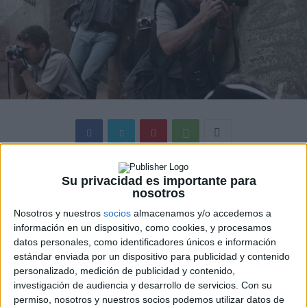
Y siguiendo con los trailers, hoy también hace su aparición
Su privacidad es importante para
el trailer de
The Bang Bang Club
, protagonizada por
Ryan
nosotros
Phillippe, Taylor Kitsch
y
Malin Akerman.
Nosotros y nuestros
socios
almacenamos y/o accedemos a
información en un dispositivo, como cookies, y procesamos
datos personales, como identificadores únicos e información
Esta película nos presenta un drama basado en las
estándar enviada por un dispositivo para publicidad y contenido
experiencias reales de la vida de cuatro fotógrafos que
personalizado, medición de publicidad y contenido,
son capturados en los últimos días del apartheid en
investigación de audiencia y desarrollo de servicios.
Con su
Sudáfrica. El guión se basa en la novela de
Greg
permiso, nosotros y nuestros socios podemos utilizar datos de