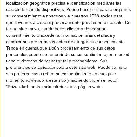
localización geográfica precisa e identificación mediante las
Marinovich
The Club Bang-Bang: Snapshots from a
características de dispositivos. Puede hacer clic para otorgarnos
Hidden War
(El club Bang Bang: Instantáneas de una
su consentimiento a nosotros y a nuestros 1538 socios para
guerra oculta).
que llevemos a cabo el procesamiento previamente descrito. De
forma alternativa, puede hacer clic para denegar su
consentimiento o acceder a información más detallada y
El sudafricano
Steven Plata
dirige esta película, a quien se
cambiar sus preferencias antes de otorgar su consentimiento.
le conoce por estar detrás de multitud de documentales
Tenga en cuenta que algún procesamiento de sus datos
premiados en todo el mundo, lo que le ha abierto las
personales puede no requerir de su consentimiento, pero usted
puertas para presentar la película en el
Festival de Cine de
tiene el derecho de rechazar tal procesamiento. Sus
Toronto
el próximo mes. No obstante, su estreno en USA
preferencias se aplicarán solo a este sitio web. Puede cambiar
sus preferencias o retirar su consentimiento en cualquier
está previsto para el 10 de septiembre, y no creemos que
momento volviendo a este sitio y haciendo clic en el botón
tarden en anunciar la fecha de estreno en nuestro país.
"Privacidad" en la parte inferior de la página web.