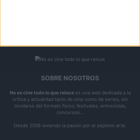
SOBRE NOSOTROS
No es cine todo lo que reluce
es una web dedicada a la
crítica y actualidad tanto de cine como de series, sin
olvidarse del formato físico, festivales, entrevistas,
concursos...
Desde 2008 viviendo la pasión por el séptimo arte.