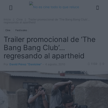
Inicio
Cine
Trailer promocional de ‘The Bang Bang Club’…
regresando al apartheid
Cine
Festivales
Trailer promocional de ‘The
Bang Bang Club’…
regresando al apartheid
1159
0
Por
David Pérez "Davicine"
-
4 agosto, 2010