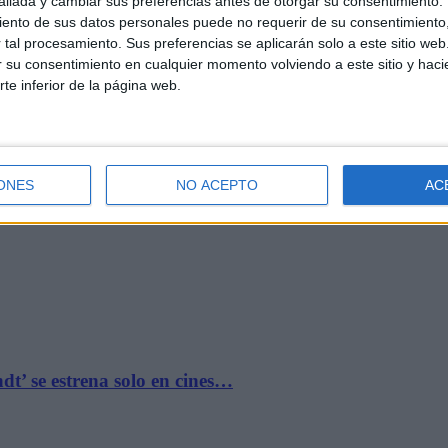
llada y cambiar sus preferencias antes de otorgar su consentimiento.
ento de sus datos personales puede no requerir de su consentimiento, 
tal procesamiento. Sus preferencias se aplicarán solo a este sitio we
ar su consentimiento en cualquier momento volviendo a este sitio y haci
rte inferior de la página web.
ines ‘El…
ONES
NO ACEPTO
AC
t’ se estrena solo en cines…