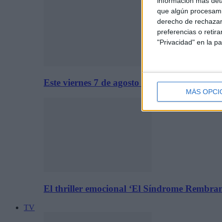
información más deta
que algún procesami
derecho de rechazar 
preferencias o retir
"Privacidad" en la pa
Este viernes 7 de agosto se estrena solo en c
MÁS OPCI
El thriller emocional ‘El Síndrome Rembrand
TV