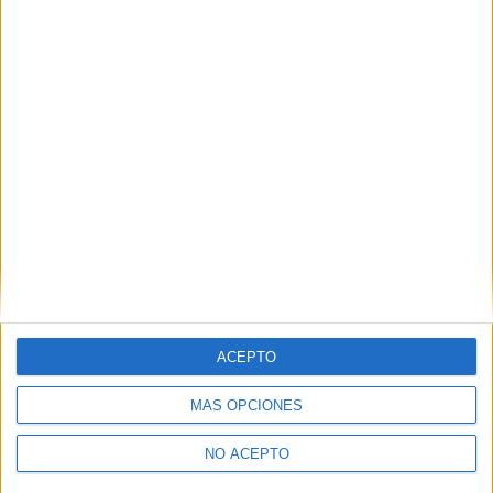
Duración, premio y bases del sorteo:
El sorteo estará activo desde la fecha de publicación
del mismo hasta el 1 de octubre a las 12h, inclusive.
El premio consiste en una entrada doble para cada uno
de los 5 ganadores para ver la película en las salas de
cine Cinesa (excepto Capitol), Ocine, UCC (Union Cine
Ciudad) y Palacio de Hielo.
Podéis leer las bases legales de nuestros sorteos
aquí
.
ACEPTO
Actualización 1/10/18:
Los afortunados ganadores han sido:
MÁS OPCIONES
TierraCeroBlog
NO ACEPTO
@sonnyboom23