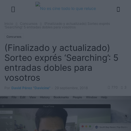
Inicio
Concursos
(Finalizado y actualizado) Sorteo exprés
‘Searching’: 5 entradas dobles para vosotros
Concursos
(Finalizado y actualizado)
Sorteo exprés ‘Searching’: 5
entradas dobles para
vosotros
770
3
Por
David Pérez "Davicine"
-
29 septiembre, 2018