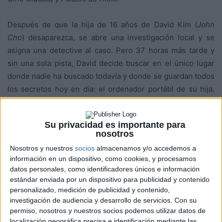
Después de que la hija de 16 años de David Kim (
John
Cho
) desaparezca, se abre una investigación local y se
asigna una detective al caso. Pero 37 horas más tarde y
sin una sola pista, David decide buscar en el único lugar
donde nadie ha buscado todavía y donde se guardan todos
los secretos hoy en día: el ordenador portátil de su hija.
David deberá rastrear las huellas digitales de su hija antes
de que desaparezca para siempre.
Su privacidad es importante para
nosotros
Searching
está escrita y dirigida por
Aneesh Chaganty
y
Nosotros y nuestros
socios
almacenamos y/o accedemos a
protagonizada por
John Cho
(
Star Trek
,
Dos colgaos muy
información en un dispositivo, como cookies, y procesamos
fumaos
),
Debra Messing
(
Will & Grace
),
Joseph Lee
y
datos personales, como identificadores únicos e información
Michel La.
estándar enviada por un dispositivo para publicidad y contenido
personalizado, medición de publicidad y contenido,
investigación de audiencia y desarrollo de servicios.
Con su
permiso, nosotros y nuestros socios podemos utilizar datos de
localización geográfica precisa e identificación mediante las