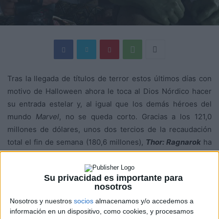
Tras la llegada de títulos de terror estos últimos días con
motivo de Halloween ahora le toca al Dios Nórdico hacer
su entrada estelar y, al igual que los demás héroes del
mundo
Marvel
, no se queda corto. Gracias a los 121,0
millones de dólares, unos dos tercios de la recaudación
total el fin de semana (180,6 millones),
Thor: Ragnarok
ha
arrasado en taquilla y entrado directamente al primer
puesto de la lista en su fin de semana de estreno. Esta
Su privacidad es importante para
nueva entrega está protagonizada por
Chris Hemsworth
nosotros
como Thor,
Tom Hiddleston
como Loki,
Mark Ruffalo
como
Nosotros y nuestros
socios
almacenamos y/o accedemos a
Hulk,
Idris Elba
como Heimdall y
Sir Anthony Hopkins
como
información en un dispositivo, como cookies, y procesamos
Odin.
Cate Blanchett
interpreta a la misteriosa y poderosa