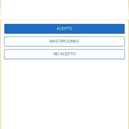
Suscribirse
ETIQUETAS
Blade Runner 2049
cine
Feliz Día de tu Muerte
ACEPTO
Geostorm
Malas madres 2
Saw 8
Taquilla
Taquilla USA
MÁS OPCIONES
Thor 3
NO ACEPTO
Artículo anterior
Artículo siguiente
‘Cincuenta sombras
‘It’: Jessica Chastain
liberadas’: Nuevo póster y
interesada en interpretar a
tráiler final
Bev en la secuela