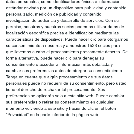
datos personales, como identificadores únicos e información
nueva villana Hela,
Jeff Goldblum
da vida al excéntrico
estándar enviada por un dispositivo para publicidad y contenido
personalizado, medición de publicidad y contenido,
Grandmaster,
Tessa Thompson
trae a la pantalla grande a
investigación de audiencia y desarrollo de servicios.
Con su
Valquiria y
Karl Urban
será Skurge, además del
permiso, nosotros y nuestros socios podemos utilizar datos de
recientemente incorporado
Sam Neill
.
localización geográfica precisa e identificación mediante las
características de dispositivos. Puede hacer clic para otorgarnos
su consentimiento a nosotros y a nuestros 1538 socios para
En
Thor: Ragnarok
de
Marvel Studios
, Thor está preso al
que llevemos a cabo el procesamiento previamente descrito. De
otro lado del universo sin su poderoso martillo y se
forma alternativa, puede hacer clic para denegar su
enfrenta a una carrera contra el tiempo. Su objetivo es
consentimiento o acceder a información más detallada y
volver a Asgard y parar el Ragnarok porque significaría la
cambiar sus preferencias antes de otorgar su consentimiento.
Tenga en cuenta que algún procesamiento de sus datos
destrucción de su planeta natal y el fin de la civilización
personales puede no requerir de su consentimiento, pero usted
Asgardiana a manos de una todopoderosa y nueva
tiene el derecho de rechazar tal procesamiento. Sus
amenaza, la implacable Hela. Pero primero deberá
preferencias se aplicarán solo a este sitio web. Puede cambiar
sobrevivir a una competición letal de gladiadores que lo
sus preferencias o retirar su consentimiento en cualquier
enfrentará a su aliado y compañero en los Vengadores, ¡el
momento volviendo a este sitio y haciendo clic en el botón
"Privacidad" en la parte inferior de la página web.
Increíble Hulk!
El segundo puesto es para el estreno
A Bad Mom’s