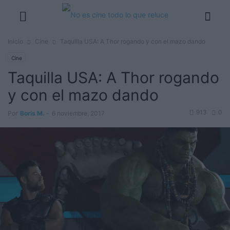
Inicio
Cine
Taquilla USA: A Thor rogando y con el mazo dando
Cine
Taquilla USA: A Thor rogando
y con el mazo dando
913
0
Por
Boris M.
-
6 noviembre, 2017