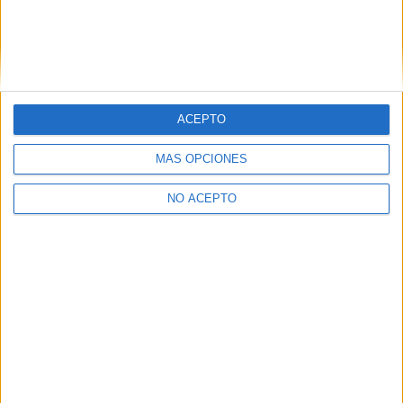
ETIQUETAS
15 años y un día
Concursos de cine
Concursos propios
Dioses de Egipto
eOne Films
Proximamente
ACEPTO
MÁS OPCIONES
NO ACEPTO
Artículo anterior
Artículo siguiente
Mindy Kaling, Helena
La 61ª SEMINCI contará con
Bonham Carter y Elizabeth
ciclos dedicados a Richard
Banks podrían incorporarse
Linklater y Chile
al reinicio de ‘Ocean’s eleven’