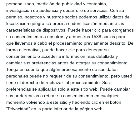
quieren tener esperanzas de prevalecer cuando llegue la
personalizado, medición de publicidad y contenido,
épica confrontación final.
investigación de audiencia y desarrollo de servicios.
Con su
permiso, nosotros y nuestros socios podemos utilizar datos de
localización geográfica precisa e identificación mediante las
DIOSES DE EGIPTO
está dirigida por
Alex Proyas
, director
características de dispositivos. Puede hacer clic para otorgarnos
de
El Cuervo
y
Yo, robot
, y cuenta en su reparto
su consentimiento a nosotros y a nuestros 1538 socios para
con
Gerard Butler
(
Objetivo: Londres
,
300
),
Brenton
que llevemos a cabo el procesamiento previamente descrito. De
Thwaites
(
La señal
,
Maléfica
),
Nikolaj Coster-
forma alternativa, puede hacer clic para denegar su
consentimiento o acceder a información más detallada y
Waldau
(
Juego de tronos
,
Oblivion
),
Courtney Eaton
(
Mad
cambiar sus preferencias antes de otorgar su consentimiento.
Max: Furia en la carretera
),
Elodie Young
(
Daredevil
,
G.I.
Tenga en cuenta que algún procesamiento de sus datos
Joe: La venganza
),
Chadwick Boseman
(
I feel good: La
personales puede no requerir de su consentimiento, pero usted
historia de James Brown
,
42
) y
Geoffrey Rush
(
Piratas del
tiene el derecho de rechazar tal procesamiento. Sus
preferencias se aplicarán solo a este sitio web. Puede cambiar
Caribe
,
El discurso del rey
).
sus preferencias o retirar su consentimiento en cualquier
momento volviendo a este sitio y haciendo clic en el botón
Pues bien, disponemos 5 packs de merchandising
"Privacidad" en la parte inferior de la página web.
de
DIOSES DE EGIPTO
para vosotros, gracias a
eOne Films
Spain
, y para participar en el concurso podéis hacerlo de
las siguientes maneras antes del 30 de junio: