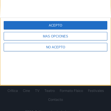
SOBRE NOSOTROS
No es cine todo lo que reluce
es una web dedicada a la
crítica y actualidad tanto de cine como de series, sin
olvidarse del formato físico, festivales, entrevistas,
ACEPTO
concursos...
MÁS OPCIONES
Desde 2008 viviendo la pasión por el séptimo arte.
NO ACEPTO
SÍGUENOS
Crítica
Cine
TV
Teatro
Formato Físico
Festivales
Contacto