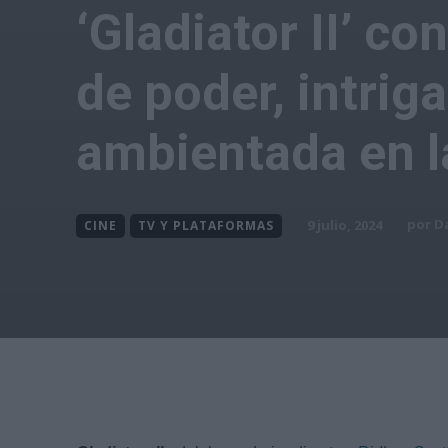
‘Gladiator II’ c
de poder, intrig
ambientada en 
por
Da
9 julio, 2024
CINE
TV Y PLATAFORMAS