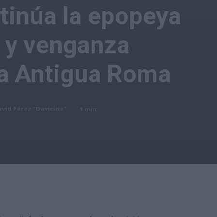
ontinúa la epopeya
a y venganza
la Antigua Roma
vid Pérez "Davicine"
1
min.