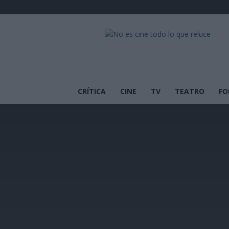
No
es
cine
todo
lo
que
CRÍTICA
CINE
TV
TEATRO
FO
reluce