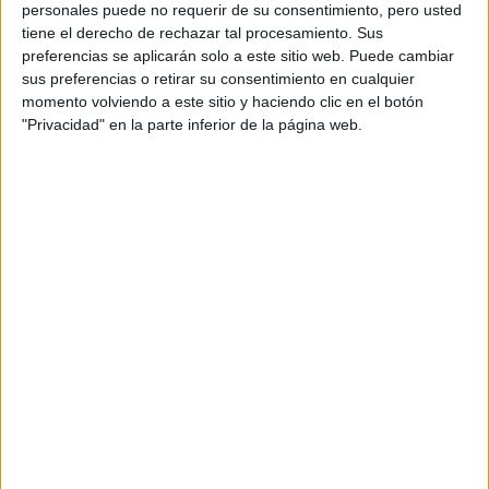
personales puede no requerir de su consentimiento, pero usted
Girls
) y
Zayn Malik
, cantante de
One Direction
y
tiene el derecho de rechazar tal procesamiento. Sus
compositor de bandas sonoras de películas como
Aladdin
,
preferencias se aplicarán solo a este sitio web. Puede cambiar
Malas madres
o
50 sombras más oscuras
.
sus preferencias o retirar su consentimiento en cualquier
momento volviendo a este sitio y haciendo clic en el botón
"Privacidad" en la parte inferior de la página web.
10 vidas
es la última producción de
GFM Animation
y una
de las películas de animación más esperadas de 2024.