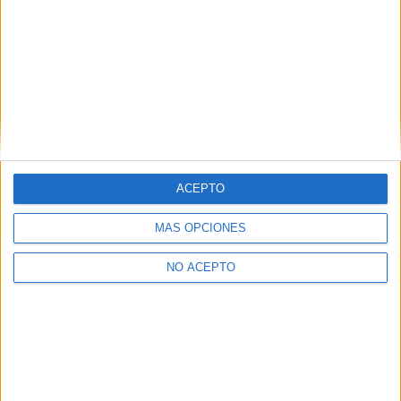
ETIQUETAS
10 vidas
Cine Animado
poster
Vértice 360
ACEPTO
Artículo anterior
Artículo siguiente
MÁS OPCIONES
PUFA (Pucela Fantástica)
La novena edición de Cibeles
desvela su cartel oficial
de Cine regresa a las noches
NO ACEPTO
inspirado en ‘El Fantasma del
madrileñas
Paraíso’