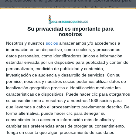
poder regresar a su perfecta y cómoda vida con Rose.
La guardiana se apiada de él y decide darle otras nueve
Su privacidad es importante para
vidas. Lo que Becket no sabe es que, ahora, en cada nueva
nosotros
vida, se reencarnará en un animal diferente regresando a
Nosotros y nuestros
socios
almacenamos y/o accedemos a
la Tierra como ratón, cucaracha, mofeta, perro… Gracias a
información en un dispositivo, como cookies, y procesamos
su nueva oportunidad Becket aprenderá una valiosa
datos personales, como identificadores únicos e información
estándar enviada por un dispositivo para publicidad y contenido
lección vital. Y es que, a veces, debemos recorrer diversos
personalizado, medición de publicidad y contenido,
caminos para encontrar nuestra mejor versión.
investigación de audiencia y desarrollo de servicios.
Con su
permiso, nosotros y nuestros socios podemos utilizar datos de
Los encargados de poner voz a los personajes de esta
localización geográfica precisa e identificación mediante las
tierna historia son
Mo Gilligan
, que debuta como actor de
características de dispositivos. Puede hacer clic para otorgarnos
su consentimiento a nosotros y a nuestros 1538 socios para
voz y protagoniza la película como el dulce Beckett,
que llevemos a cabo el procesamiento previamente descrito. De
Simone Ashley
(
Sex Education
,
Pokémon: Detective
forma alternativa, puede hacer clic para denegar su
Pikachu
), que interpreta a la adorable Rose, y acompañan
consentimiento o acceder a información más detallada y
en roles secundarios
Bill Nighy
(
Love Actually
,
cambiar sus preferencias antes de otorgar su consentimiento.
Tenga en cuenta que algún procesamiento de sus datos
Bienvenidos al fin del mundo
),
Dylan Llewellyn
(
Derry