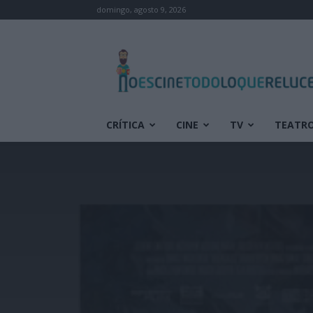
domingo, agosto 9, 2026
No
es
cine
todo
lo
que
CRÍTICA
CINE
TV
TEATR
reluce