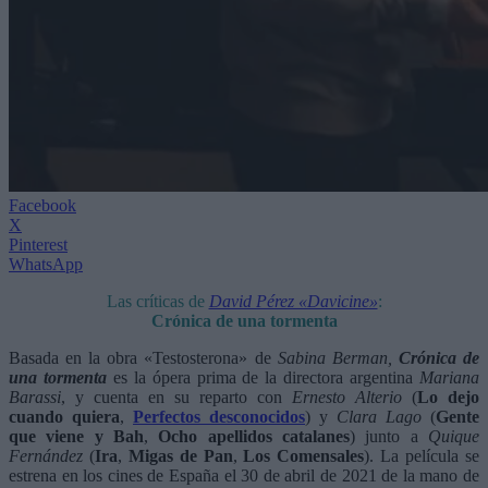
Facebook
X
Pinterest
WhatsApp
Las críticas de
David Pérez «Davicine»
:
Crónica de una tormenta
Basada en la obra «Testosterona» de
Sabina Berman
,
Crónica de
una tormenta
es la ópera prima de la directora argentina
Mariana
Barassi
, y cuenta en su reparto con
Ernesto Alterio
(
Lo dejo
cuando quiera
,
Perfectos desconocidos
) y
Clara Lago
(
Gente
que viene y Bah
,
Ocho apellidos catalanes
) junto a
Quique
Fernández
(
Ira
,
Migas de Pan
,
Los Comensales
). La película se
estrena en los cines de España el 30 de abril de 2021 de la mano de