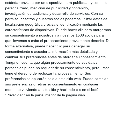
sin apenas cambios de decorados, y con toda la atención del
estándar enviada por un dispositivo para publicidad y contenido
espectador sobre ellos y sus reacciones.
personalizado, medición de publicidad y contenido,
investigación de audiencia y desarrollo de servicios.
Con su
He de admitir que siempre he sentido predilección por
Ernesto
permiso, nosotros y nuestros socios podemos utilizar datos de
Alterio
y nunca me defrauda en sus papeles, no sólo como
localización geográfica precisa e identificación mediante las
protagonista sino también de reparto, pues no son pocas las veces
características de dispositivos. Puede hacer clic para otorgarnos
que con poco tiempo en pantalla es capaz de cargar sobre él todo el
peso de una película y que los protagonistas queden en segundo
su consentimiento a nosotros y a nuestros 1538 socios para
plano. En esta ocasión se le brinda la oportunidad de manejar con
que llevemos a cabo el procesamiento previamente descrito. De
soltura un personaje para el que ha tenido que preparar
forma alternativa, puede hacer clic para denegar su
perfectamente hasta el último pestañeo pues no hay momento en el
consentimiento o acceder a información más detallada y
que no estemos viendo cada gesto y movimiento, y plasma en
cambiar sus preferencias antes de otorgar su consentimiento.
pantalla toda la emoción y tensión de alguien con un gran dilema
Tenga en cuenta que algún procesamiento de sus datos
profesional, pero también personal, que se encuentra cansado de
todo y con ganas de cambios en la vida.
personales puede no requerir de su consentimiento, pero usted
tiene el derecho de rechazar tal procesamiento. Sus
Por otro lado
Clara Lago
me ha sorprendido para bien. No voy a
preferencias se aplicarán solo a este sitio web. Puede cambiar
discutir que es una gran actriz, pero lo que nos ofrece en
Crónica de
sus preferencias o retirar su consentimiento en cualquier
una tormenta
es un trabajo actoral perfecto, siendo la réplica idónea
momento volviendo a este sitio y haciendo clic en el botón
para
Alterio
, manejando con soltura todas las conversaciones y
acertando en cada expresión justo cuando la conversación lo
"Privacidad" en la parte inferior de la página web.
necesita. Ahora mismo no podría imaginar dos mejores actores para
trasladar todos los diálogos de la obra en esta adaptación
cinematográfica.