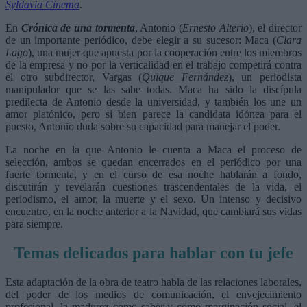
Syldavia Cinema
.
En
Crónica de una tormenta
, Antonio (
Ernesto Alterio
), el director
de un importante periódico, debe elegir a su sucesor: Maca (
Clara
Lago
), una mujer que apuesta por la cooperación entre los miembros
de la empresa y no por la verticalidad en el trabajo competirá contra
el otro subdirector, Vargas (
Quique Fernández
), un periodista
manipulador que se las sabe todas. Maca ha sido la discípula
predilecta de Antonio desde la universidad, y también los une un
amor platónico, pero si bien parece la candidata idónea para el
puesto, Antonio duda sobre su capacidad para manejar el poder.
La noche en la que Antonio le cuenta a Maca el proceso de
selección, ambos se quedan encerrados en el periódico por una
fuerte tormenta, y en el curso de esa noche hablarán a fondo,
discutirán y revelarán cuestiones trascendentales de la vida, el
periodismo, el amor, la muerte y el sexo. Un intenso y decisivo
encuentro, en la noche anterior a la Navidad, que cambiará sus vidas
para siempre.
Temas delicados para hablar con tu jefe
Esta adaptación de la obra de teatro habla de las relaciones laborales,
del poder de los medios de comunicación, el envejecimiento
profesional, la madurez como saber y como marginación social, el