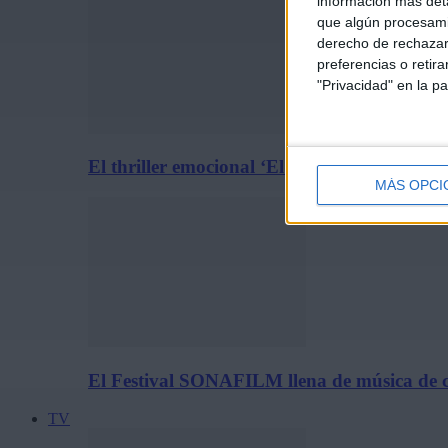
información más deta
que algún procesami
derecho de rechazar 
preferencias o retir
"Privacidad" en la pa
El thriller emocional ‘El Síndrome Rembrand
MÁS OPCI
El Festival SONAFILM llena de música de c
TV