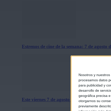
Estrenos de cine de la semana: 7 de agosto 
Nosotros y nuestros
procesamos datos per
para publicidad y co
desarrollo de servici
geográfica precisa e 
Este viernes 7 de agosto se estrena solo en c
otorgarnos su conse
previamente descrito