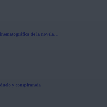
cinematográfica de la novela…
, duelo y conspiranoia