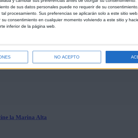
llada y cambiar sus preferencias antes de otorgar su consentimiento.
ento de sus datos personales puede no requerir de su consentimiento, 
tal procesamiento. Sus preferencias se aplicarán solo a este sitio we
ar su consentimiento en cualquier momento volviendo a este sitio y haci
rte inferior de la página web.
t’ se estrena solo en cines…
ONES
NO ACEPTO
AC
ine la Marina Alta