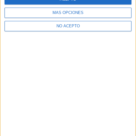
Suscribirse
MÁS OPCIONES
ETIQUETAS
El verano en que me enamoré
Posters
NO ACEPTO
Prime Video
Series
Artículo anterior
Artículo siguiente
Filmin estrena ‘Eternal’, del
Póster y tráiler de ‘Guillermo
director de ‘Hijos de la
Tell’, el regreso de una de las
ultraderecha’
grandes leyendas
medievales