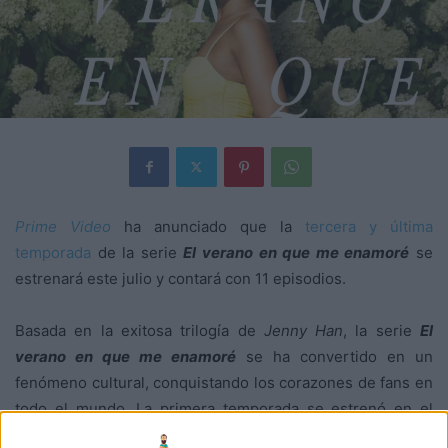
Prime Video
ha anunciado que la
tercera y última
temporada
de la serie
El verano en que me enamoré
se
estrenará este julio y contará con 11 episodios.
Basada en la exitosa trilogía de
Jenny Han
, la serie
El
verano en que me enamoré
se ha convertido en un
fenómeno cultural, conquistando los corazones de fans en
todo el mundo. La primera temporada se estrenó en el
verano de 2022 y se posicionó como la serie número 1 del