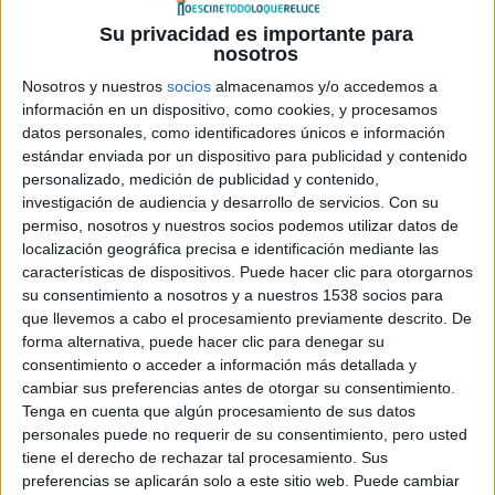
servicio durante su primer fin de semana. La segunda
Su privacidad es importante para
temporada se estrenó en el verano de 2023 y logró
nosotros
duplicar la cantidad de espectadores de la primera
Nosotros y nuestros
socios
almacenamos y/o accedemos a
temporada en sus primeros tres días.
información en un dispositivo, como cookies, y procesamos
datos personales, como identificadores únicos e información
El verano en que me enamoré
es un drama
estándar enviada por un dispositivo para publicidad y contenido
personalizado, medición de publicidad y contenido,
multigeneracional que gira en torno a un triángulo
investigación de audiencia y desarrollo de servicios.
Con su
amoroso entre una chica y dos hermanos, la cambiante
permiso, nosotros y nuestros socios podemos utilizar datos de
relación entre madres e hijos y el poder de una fuerte
localización geográfica precisa e identificación mediante las
amistad femenina. Es una historia de madurez sobre el
características de dispositivos. Puede hacer clic para otorgarnos
su consentimiento a nosotros y a nuestros 1538 socios para
primer amor, el primer desengaño y la magia de un verano
que llevemos a cabo el procesamiento previamente descrito. De
perfecto.
forma alternativa, puede hacer clic para denegar su
consentimiento o acceder a información más detallada y
Esta última temporada de
El verano en que me enamoré
cambiar sus preferencias antes de otorgar su consentimiento.
Tenga en cuenta que algún procesamiento de sus datos
está dirigida por las showrunners
Jenny Han
y
Sarah
personales puede no requerir de su consentimiento, pero usted
Kucserka. Han, Kucserka
y
Karen Rosenfelt
son
tiene el derecho de rechazar tal procesamiento. Sus
productoras ejecutivas, junto con
Paul Lee, Hope Hartman
preferencias se aplicarán solo a este sitio web. Puede cambiar