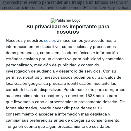
aprovechar el evento para tender una trampa a un famoso asesino en
serie, conocido en los medios sólo como «El Carnicero», y acabar
por fin con sus sangrientas actividades. Y efectivamente, la
información de los agentes de la ley de que el peligros criminal va a
estar en el concierto resulta ser correcta: el asesino es en realidad
Su privacidad es importante para
Cooper. Así que éste busca la manera de escapar de sus
nosotros
perseguidores mientras la soga se aprieta a su alrededor.
Nosotros y nuestros
socios
almacenamos y/o accedemos a
información en un dispositivo, como cookies, y procesamos
datos personales, como identificadores únicos e información
estándar enviada por un dispositivo para publicidad y contenido
personalizado, medición de publicidad y contenido,
investigación de audiencia y desarrollo de servicios.
Con su
permiso, nosotros y nuestros socios podemos utilizar datos de
localización geográfica precisa e identificación mediante las
características de dispositivos. Puede hacer clic para otorgarnos
su consentimiento a nosotros y a nuestros 1538 socios para
que llevemos a cabo el procesamiento previamente descrito. De
forma alternativa, puede hacer clic para denegar su
consentimiento o acceder a información más detallada y
cambiar sus preferencias antes de otorgar su consentimiento.
Tenga en cuenta que algún procesamiento de sus datos