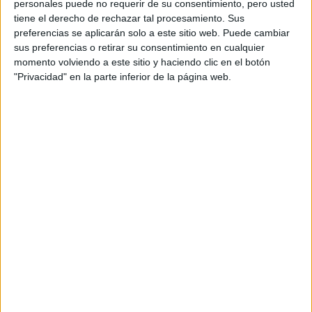
Niégalo siempre
personales puede no requerir de su consentimiento, pero usted
tiene el derecho de rechazar tal procesamiento. Sus
Título original: N’avoue jamais
preferencias se aplicarán solo a este sitio web. Puede cambiar
Año: 2024
sus preferencias o retirar su consentimiento en cualquier
Duración: 94 min.
momento volviendo a este sitio y haciendo clic en el botón
País: Francia
"Privacidad" en la parte inferior de la página web.
Dirección: Ivan Calbérac
Reparto: André Dussollier, Sabine Azéma, Thierry Lhermitte,
Sébastien Chassagne, Joséphine de Meaux, Michel Boujenah, Gaël
Giraudeau, Céline Esperin
Música: Laurent Aknin
Género: Comedia
Después de 50 años de matrimonio, François Marsault, un general
retirado, sigue perdidamente enamorado de Annie, su mujer. Cuando
descubre que ella lo engañó 40 años antes, le hierve la sangre. Con
el fin de limpiar su honor, sólo hay una solución: el divorcio y
encontrar a Boris, el ex amante, para romperle la cara. Pero a sus 73
años y toda una vida junto a su mujer, el asunto no es tan sencillo…