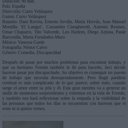
Duración: 90 min.
País: España
Dirección: Curro Velázquez
Guion: Curro Velázquez
Reparto: Dani Rovira, Ernesto Sevilla, María Hervás, Juan Manuel
Montilla ‘El Langui’, Cassandra Ciangherotti, Antonio Resines,
Omar Chaparro, Tito Valverde, Leo Harlem, Diego Arjona, Paule
Barcenilla, Marta Fernández-Muro
Música: Vanessa Garde
Fotografía: Néstor Calvo
Género: Comedia, Discapacidad
Después de pasar por muchos problemas para encontrar trabajo, y
que su hermano Fermín también le líe para hacerlo, Javi decide
hacerse pasar por discapacitado. Su objetivo es conseguir un puesto
de trabajo que necesita desesperadamente. Pero fingir parálisis
cerebral es más complicado de lo que parece, sobre todo, cuando
surge el amor entre su jefa y él. Esta gran mentira va a generar un
sinfín de momentos sorprendentes y extremos en la vida de Fermín,
y también nos hará reflexionar sobre la empatía y la visibilidad de
las personas que todos los días se encuentran con barreras que el
resto ni si quiera vemos.