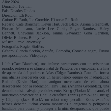
Año: 2024
Duración: 102 min.
País: Estados Unidos
Dirección: Eli Roth
Guion: Eli Roth, Joe Crombie, Historia: Eli Roth
Reparto: Cate Blanchett, Kevin Hart, Jack Black, Ariana Greenblatt,
Florian Munteanu, Jamie Lee Curtis, Edgar Ramirez, Haley
Bennett, Cheyenne Jackson, Janina Gavankar, Gina Gershon,
Olivier Richters, Bobby Lee
Música: Steve Jablonsky
Fotografía: Rogier Stoffers
Género: Ciencia ficción, Acción, Comedia, Comedia negra, Futuro
postapocalíptico, Videojuego
Lilith (Cate Blanchett), una infame cazatesoros con un misterioso
pasado, regresa a su planeta natal de Pandora para encontrar a la hija
desaparecida del poderoso Atlas (Edgar Ramirez). Para ello forma
una alianza inesperada con un heterogéneo equipo de inadaptados:
Roland (Kevin Hart), un antiguo mercenario de élite ahora
desesperado por la redención; Tiny Tina (Arianna Greenblatt), una
demolicionista salvaje preadolescente; Krieg (Florian Munteanu), el
musculoso protector de Tina; la científica Tannis (Jamie-Lee Curtis);
y Claptrap (Jack Black), un robot muy peculiar. Estos extraños
héroes deberán luchar contra monstruos alienígenas y peligrosos
bandidos para buscar y proteger a la niña desaparecida, que puede