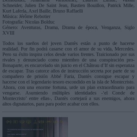
Schneider, Julien De Saint Jean, Bastien Bouillon, Patrick Mille,
Kurt Laferla, Axel Baille, Bruno Raffaelli
Música: Jérôme Rebotier
Fotografía: Nicolas Bolduc
Género: Aventuras, Drama, Drama de época, Venganza, Siglo
XVIII
Todos los sueños del joven Dantès están a punto de hacerse
realidad. Por fin podrá casarse con el amor de su vida, Mercedes.
Pero su éxito inspira celos desde varios frentes. Traicionado por sus
rivales y denunciado como miembro de una conspiración pro-
Bonaparte, es encarcelado sin juicio en el Château d’If sin esperanza
de escapar. Tras catorce años de instrucción secreta por parte de su
compañero de prisión Abbé Faria, Dantès consigue escapar y
hacerse con el legendario tesoro escondido en la isla de Montecristo.
Ahora, con una enorme fortuna, urde un plan extraordinario para
vengarse. Asumiendo múltiples identidades -‘el Conde de
Montecristo’ entre ellas-, Dantès cortejará a sus enemigos, ahora
altos dignatarios, para para poder acabar con ellos.