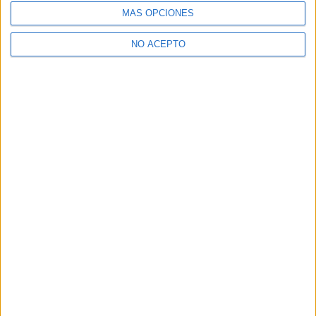
MÁS OPCIONES
NO ACEPTO
David Pérez "Davicine"
https://noescinetodoloquereluce.com
Informático de profesión, cinéfilo de afición. Bloguero,
tuitero y todo lo que me permita comunicarme. En mis ratos
libres escribo en esta web, y me dejo ver en CyLTv. Me
podéis seguir también en twitter e IG: @davicine79.