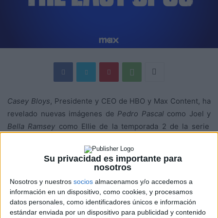
Casey Bloys
, Presidente y CEO de HBO y Max Content, ha
revelado nuevas imágenes de
Pedro Pascal
como Joel y
Bella Ramsey
como Ellie de la temporada 2 de la serie
original de
HBO
The last of us
durante la presentación de
Warner Bros. Discovery Upfront.
Su privacidad es importante para
nosotros
Nosotros y nuestros
socios
almacenamos y/o accedemos a
información en un dispositivo, como cookies, y procesamos
datos personales, como identificadores únicos e información
estándar enviada por un dispositivo para publicidad y contenido