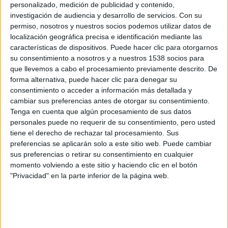
personalizado, medición de publicidad y contenido,
investigación de audiencia y desarrollo de servicios.
Con su
permiso, nosotros y nuestros socios podemos utilizar datos de
localización geográfica precisa e identificación mediante las
características de dispositivos. Puede hacer clic para otorgarnos
su consentimiento a nosotros y a nuestros 1538 socios para
que llevemos a cabo el procesamiento previamente descrito. De
forma alternativa, puede hacer clic para denegar su
Junto a
Pedro Pascal
y
Bella Ramsey,
el reparto de la
consentimiento o acceder a información más detallada y
cambiar sus preferencias antes de otorgar su consentimiento.
temporada 2 de
The last of us
incluye a
Gabriel Luna
como
Tenga en cuenta que algún procesamiento de sus datos
Tommy y
Rutina Wesley
como Maria. El nuevo reparto
personales puede no requerir de su consentimiento, pero usted
anunciado incluye a
Kaitlyn Dever
como Abby,
Isabela
tiene el derecho de rechazar tal procesamiento. Sus
Merced
como Dina,
Young Mazino
como Jesse,
Ariela
preferencias se aplicarán solo a este sitio web. Puede cambiar
sus preferencias o retirar su consentimiento en cualquier
Barer
como Mel,
Tati Gabrielle
como Nora,
Spencer Lord
momento volviendo a este sitio y haciendo clic en el botón
como Owen y
Danny Ramirez
como Manny.
Catherine
"Privacidad" en la parte inferior de la página web.
O’Hara
también actúa como invitada.