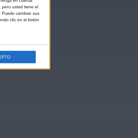
Tenga en cuenta
pero usted tiene el
b. Puede cambiar sus
endo clic en el botón
EPTO