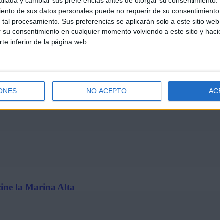
llada y cambiar sus preferencias antes de otorgar su consentimiento.
ento de sus datos personales puede no requerir de su consentimiento, 
tal procesamiento. Sus preferencias se aplicarán solo a este sitio we
ar su consentimiento en cualquier momento volviendo a este sitio y haci
rte inferior de la página web.
t’ se estrena solo en cines…
ONES
NO ACEPTO
AC
ine la Marina Alta