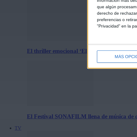
información más deta
que algún procesami
derecho de rechazar 
preferencias o retir
"Privacidad" en la pa
El thriller emocional ‘El Síndrome Rembrand
MÁS OPCI
El Festival SONAFILM llena de música de c
TV