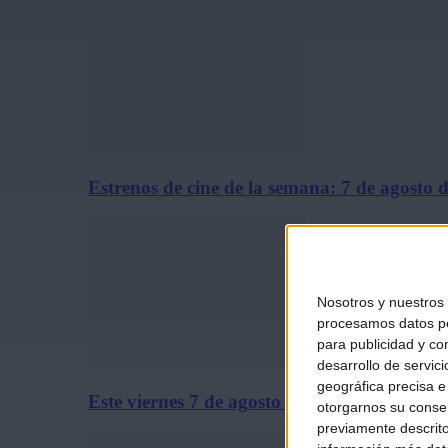
Estrenos de cine de la semana: 7 de agosto 
Nosotros y nuestros
procesamos datos per
para publicidad y co
desarrollo de servici
geográfica precisa e 
Este viernes 7 de agosto se estrena solo en c
otorgarnos su conse
previamente descrito