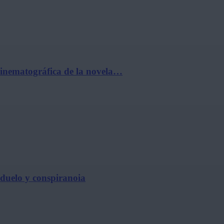
cinematográfica de la novela…
, duelo y conspiranoia