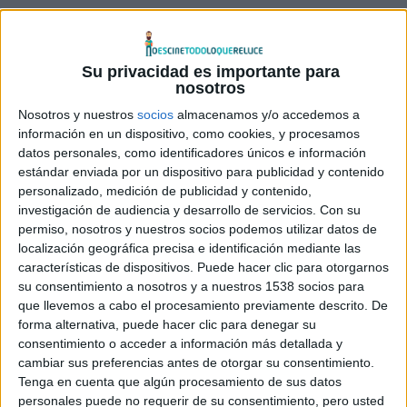
En
Una pastelería en Notting Hill
, decidida a cumplir el
sueño de su difunta madre de abrir una pastelería en
Notting Hill, la joven Clarissapide ayuda a la mejor amiga
Su privacidad es importante para
de su madre, Isabella, y a su excéntrica abuela, Mimi. Estas
nosotros
tres generaciones de mujeres necesitarán superar el
Nosotros y nuestros
socios
almacenamos y/o accedemos a
dolor, las dudas y las diferencias para honrar el recuerdo
información en un dispositivo, como cookies, y procesamos
datos personales, como identificadores únicos e información
de su amada Sarah mientras se embarcan en un viaje para
estándar enviada por un dispositivo para publicidad y contenido
estableceren Londres una tienda llenar de amor,
personalizado, medición de publicidad y contenido,
esperanza y coloridos pasteles.
investigación de audiencia y desarrollo de servicios.
Con su
permiso, nosotros y nuestros socios podemos utilizar datos de
localización geográfica precisa e identificación mediante las
características de dispositivos. Puede hacer clic para otorgarnos
su consentimiento a nosotros y a nuestros 1538 socios para
que llevemos a cabo el procesamiento previamente descrito. De
forma alternativa, puede hacer clic para denegar su
consentimiento o acceder a información más detallada y
cambiar sus preferencias antes de otorgar su consentimiento.
Tenga en cuenta que algún procesamiento de sus datos
personales puede no requerir de su consentimiento, pero usted