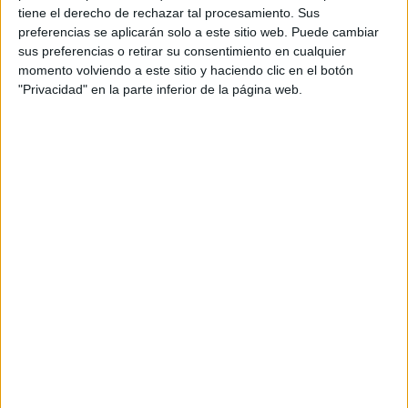
tiene el derecho de rechazar tal procesamiento. Sus
preferencias se aplicarán solo a este sitio web. Puede cambiar
sus preferencias o retirar su consentimiento en cualquier
momento volviendo a este sitio y haciendo clic en el botón
Se trata del debut en la dirección de un largometraje de su
"Privacidad" en la parte inferior de la página web.
directora,
Eliza Schroeder,
que ha comentado:
CON ESTA PELÍCULA QUERÍA
EXPLORAR DIFERENTES LUCHAS DE
MUJERES QUE SE AMAN Y SIN
EMBARGO, LES RESULTA DIFÍCIL
CONECTAR. TAMBIÉN ME ATRAJO
HACER UNA PELÍCULA SOBRE TRES
GENERACIONES. TAMBIÉN QUERÍA
RETRATAR QUE CUANDO LAS
MUJERES SE UNEN, PODEMOS
SUPERAR LOS OBSTÁCULOS, HACER