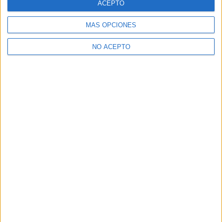
ACEPTO
MÁS OPCIONES
Artículos relacionados
NO ACEPTO
Este viernes 7 de agosto se
estrena solo en cines ‘El...
David Pérez "Davicine"
-
6 agosto, 2026
El thriller emocional ‘El Síndrome
Rembrandt’ se estrena solo en
cines...
David Pérez "Davicine"
-
5 agosto, 2026
El Festival SONAFILM llena de
música de cine la Marina Alta
Laura Zurita
-
1 agosto, 2026