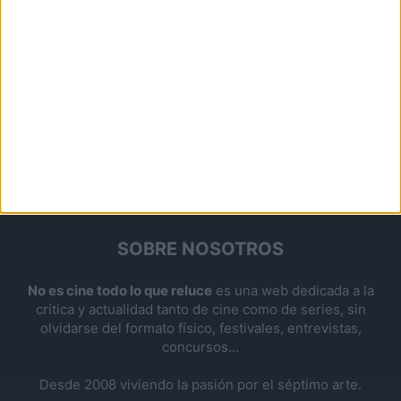
SOBRE NOSOTROS
No es cine todo lo que reluce
es una web dedicada a la
crítica y actualidad tanto de cine como de series, sin
olvidarse del formato físico, festivales, entrevistas,
concursos...
Desde 2008 viviendo la pasión por el séptimo arte.