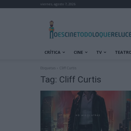
viernes, agosto 7, 2026
No
es
cine
todo
lo
que
CRÍTICA
CINE
TV
TEATR
reluce
Etiquetas
Cliff Curtis
Tag:
Cliff Curtis