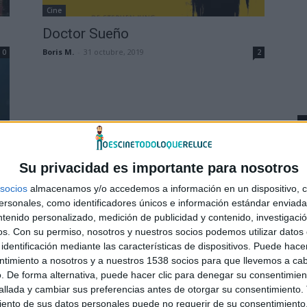
Cine
Doctor Sueño
Boris M.
-
31 octubre, 2019
0
2
Su privacidad es importante para nosotros
socios
almacenamos y/o accedemos a información en un dispositivo, c
sonales, como identificadores únicos e información estándar enviada 
0
ntenido personalizado, medición de publicidad y contenido, investigaci
os.
Con su permiso, nosotros y nuestros socios podemos utilizar datos 
identificación mediante las características de dispositivos. Puede hacer
ntimiento a nosotros y a nuestros 1538 socios para que llevemos a ca
. De forma alternativa, puede hacer clic para denegar su consentimien
llada y cambiar sus preferencias antes de otorgar su consentimiento.
ento de sus datos personales puede no requerir de su consentimiento, 