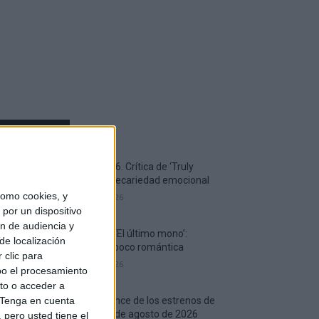
MOST READ
AMFF 2026. Crítica de ‘Truly
Naked’: Precariedad emocional
omo cookies, y
7 agosto, 2026
por un dispositivo
ón de audiencia y
Crítica de ‘El último mono’:
de localización
Comedia poco romántica
 clic para
7 agosto, 2026
bo el procesamiento
to o acceder a
Vídeo avance de los estrenos de
Tenga en cuenta
cine del 7 de agosto de 2026
pero usted tiene el