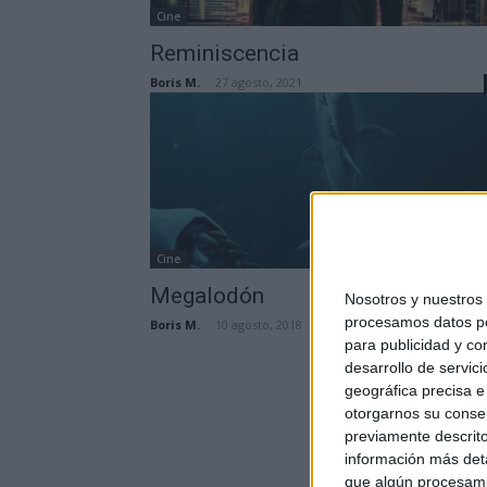
Cine
Reminiscencia
Boris M.
-
27 agosto, 2021
Cine
Megalodón
Nosotros y nuestros
procesamos datos per
Boris M.
-
10 agosto, 2018
para publicidad y co
desarrollo de servici
geográfica precisa e 
otorgarnos su conse
previamente descrito
información más deta
que algún procesami