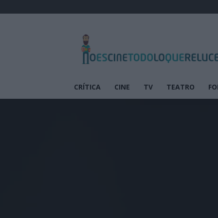
No
es
cine
todo
lo
que
CRÍTICA
CINE
TV
TEATRO
FO
reluce