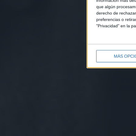
información más deta
que algún procesami
derecho de rechazar 
preferencias o retir
"Privacidad" en la pa
MÁS OPCI