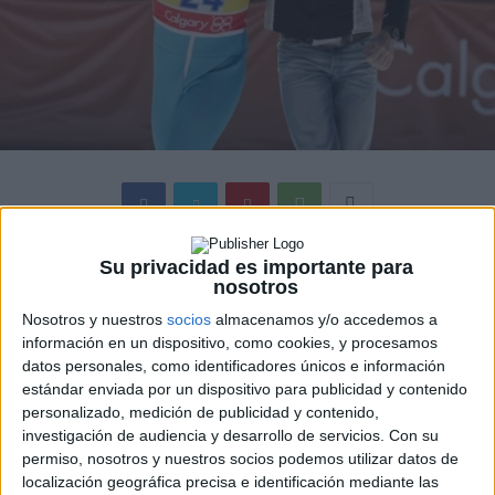
Su privacidad es importante para
20th Century Fox
ha presentado también durante la final
nosotros
de la SuperBowl un anuncio de
Eddie el Águila
, una
Nosotros y nuestros
socios
almacenamos y/o accedemos a
historia emotiva inspirada en hechos reales sobre Michael
información en un dispositivo, como cookies, y procesamos
“Eddie” Edwards (
Taron Egerton
), un peculiar y valiente
datos personales, como identificadores únicos e información
saltador de esquí británico que nunca dejó de creer en sí
estándar enviada por un dispositivo para publicidad y contenido
mismo, incluso cuando una nación entera le excluía.
personalizado, medición de publicidad y contenido,
investigación de audiencia y desarrollo de servicios.
Con su
permiso, nosotros y nuestros socios podemos utilizar datos de
Con la ayuda de un entrenador rebelde y carismático
localización geográfica precisa e identificación mediante las