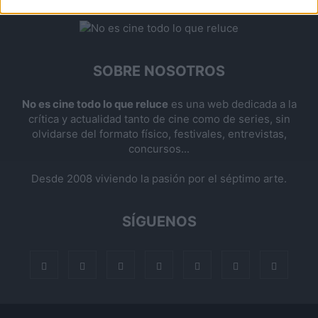
SOBRE NOSOTROS
No es cine todo lo que reluce
es una web dedicada a la
crítica y actualidad tanto de cine como de series, sin
olvidarse del formato físico, festivales, entrevistas,
concursos...
Desde 2008 viviendo la pasión por el séptimo arte.
SÍGUENOS