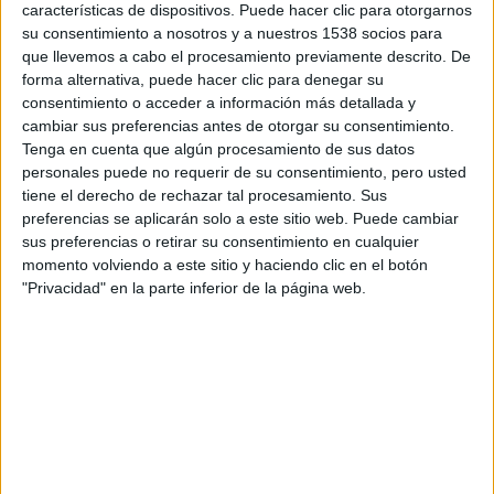
(interpretado por
Hugh Jackman
), Eddie consigue ganarse
características de dispositivos. Puede hacer clic para otorgarnos
el corazón de todos los fans del deporte logrando
su consentimiento a nosotros y a nuestros 1538 socios para
que llevemos a cabo el procesamiento previamente descrito. De
competir en los Juegos Olímpicos de Invierno de Calgary
forma alternativa, puede hacer clic para denegar su
1988.
consentimiento o acceder a información más detallada y
cambiar sus preferencias antes de otorgar su consentimiento.
De los productores de
Kingsman: Servicio Secreto
, y
Tenga en cuenta que algún procesamiento de sus datos
personales puede no requerir de su consentimiento, pero usted
dirigida por
Dexter Fletcher
(
Amanece en Edimburgo
),
tiene el derecho de rechazar tal procesamiento. Sus
cuenta en su reparto con
Hugh Jackman
y
Taron Egerton
.
preferencias se aplicarán solo a este sitio web. Puede cambiar
Eddie el Águila
se estrenará el próximo 13 de mayo en
sus preferencias o retirar su consentimiento en cualquier
cines.
momento volviendo a este sitio y haciendo clic en el botón
"Privacidad" en la parte inferior de la página web.