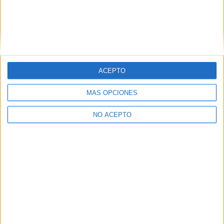
David Pérez "Davicine"
https://noescinetodoloquereluce.com
Informático de profesión, cinéfilo de afición. Bloguero,
ACEPTO
tuitero y todo lo que me permita comunicarme. En mis ratos
libres escribo en esta web, y me dejo ver en CyLTv. Me
MÁS OPCIONES
podéis seguir también en twitter e IG: @davicine79.
NO ACEPTO
Artículos relacionados
Vídeo avance de los estrenos de
cine del 7 de agosto...
Boris M.
-
7 agosto, 2026