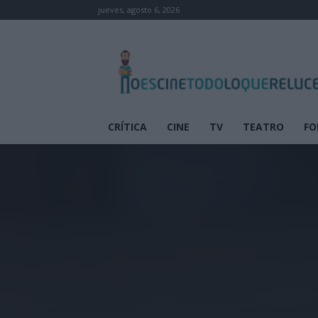
jueves, agosto 6, 2026
No
es
cine
todo
lo
que
CRÍTICA
CINE
TV
TEATRO
FO
reluce