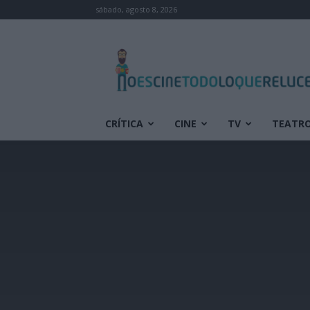
sábado, agosto 8, 2026
No
es
cine
todo
lo
que
CRÍTICA
CINE
TV
TEATR
reluce