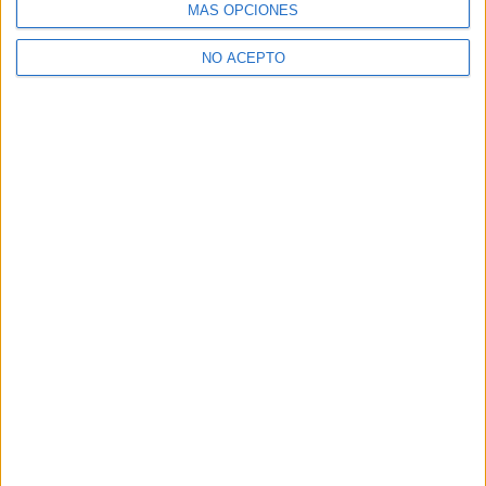
MÁS OPCIONES
Palmeras en la nieve
Proximamente
trailer
Warner Bros
NO ACEPTO
Artículo anterior
Artículo siguiente
(Finalizado y actualizado)
(Finalizado y Actualizado)
Concurso ‘Mandarinas’:
Concurso ‘El Nuevo nuevo
Tenemos DVDs de la película
testamento’: Tenemos
para vosotros
entradas dobles para
vosotros