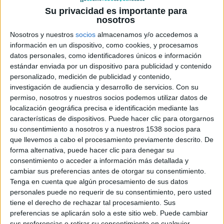
Su privacidad es importante para
Fernando Gonzalez Molina
vuelve a ofrecernos una
nosotros
adaptación de una novela de éxito como
Tres metros
Nosotros y nuestros
socios
almacenamos y/o accedemos a
sobre el cielo
y
Tengo ganas de ti
. El guión está a cargo
información en un dispositivo, como cookies, y procesamos
de
Sergio G. Sanchez
, que ha cosechado éxitos como
El
datos personales, como identificadores únicos e información
Orfanato
,
Fin
y
Lo Imposible
, basado en la exitosa novela
estándar enviada por un dispositivo para publicidad y contenido
personalizado, medición de publicidad y contenido,
homónima de
Luz Gabás,
leída ya por más de 500.000
investigación de audiencia y desarrollo de servicios.
Con su
personas desde su publicación en 2012.
permiso, nosotros y nuestros socios podemos utilizar datos de
localización geográfica precisa e identificación mediante las
En
Palmeras en la nieve
nos cuentan como desde 1926 la
características de dispositivos. Puede hacer clic para otorgarnos
isla de Fernando Poo (ahora Bioko) formó parte de la
su consentimiento a nosotros y a nuestros 1538 socios para
que llevemos a cabo el procesamiento previamente descrito. De
Guinea Española, aunque era posesión española desde
forma alternativa, puede hacer clic para denegar su
1778, hasta que en 1968 se proclamó la independencia del
consentimiento o acceder a información más detallada y
país. La progresiva escalada de tensión y violencia de esos
cambiar sus preferencias antes de otorgar su consentimiento.
años supuso un complejo episodio de nuestro pasado del
Tenga en cuenta que algún procesamiento de sus datos
personales puede no requerir de su consentimiento, pero usted
que apenas llegaban noticias a la península. «Palmeras en
tiene el derecho de rechazar tal procesamiento. Sus
la Nieve» sitúa su acción por una parte en el periodo de
preferencias se aplicarán solo a este sitio web. Puede cambiar
transición de las colonias a provincias de ultramar hasta la
sus preferencias o retirar su consentimiento en cualquier