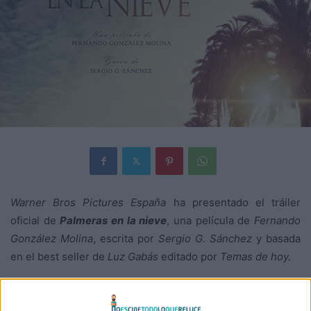
Warner Bros Pictures España
ha presentado el tráiler
oficial de
Palmeras en la nieve
, una película de
Fernando
González Molina
, escrita por
Sergio G. Sánchez
y basada
en el best seller de
Luz Gabás
editado por
Temas de hoy.